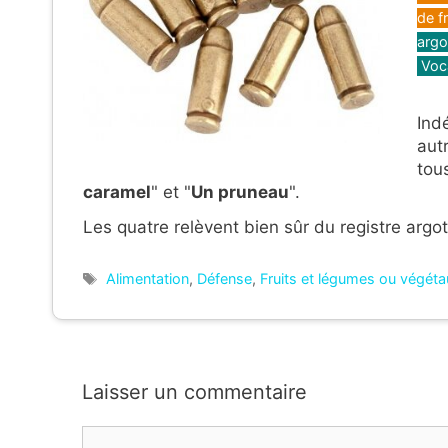
de f
argo
Voca
Ind
aut
tous
caramel
" et "
Un pruneau
".
Les quatre relèvent bien sûr du registre argot
Étiquettes
Alimentation
,
Défense
,
Fruits et légumes ou végét
Laisser un commentaire
Commentaire