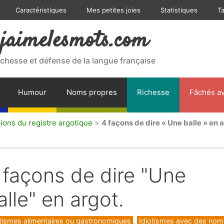
Caractéristiques
Mes petites joies
Statistiques
T
jaimelesmots.com
ichesse et défense de la langue française
Humour
Noms propres
Richesse
Fâchés av
ions du registre argotique
>
4 façons de dire « Une balle » en a
 façons de dire "Une
alle" en argot.
gories
otismes alimentaires ou gastronomiques
,
Idiotismes avec des nom