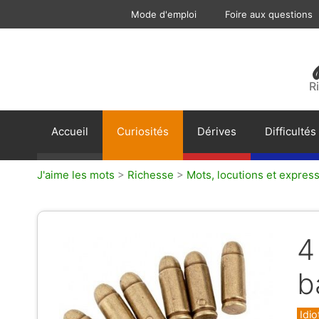
Aller
Mode d'emploi
Foire aux questions
au
contenu
R
Accueil
Curiosités
Dérives
Difficultés
J'aime les mots
>
Richesse
>
Mots, locutions et express
4
b
Caté
Idi