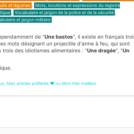
ruits et légumes
,
Mots, locutions et expressions du registre
tique
,
Vocabulaire et jargon de la police et de la sécurité
,
bulaire et jargon militaire
épendamment de "
Une bastos
", il existe en français troi
res mots désignant un projectile d'arme à feu, qui sont
 trois des idiotismes alimentaires : "
Une dragée
", "
Un
ique.
aux
,
Mes articles préférés ❤ ou Mon très meilleur