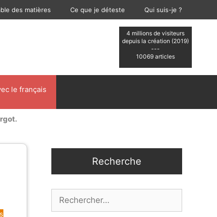
able des matières
Ce que je déteste
Qui suis-je ?
4 millions de visiteurs
depuis la création (2019)
---
10069 articles
ec le français
rgot.
Recherche
Rechercher :
s