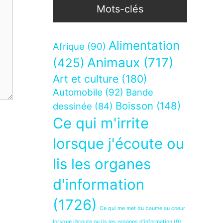
Mots-clés
Alimentation
Afrique
(90)
Animaux
(717)
(425)
Art et culture
(180)
Automobile
(92)
Bande
Boisson
(148)
dessinée
(84)
Ce qui m'irrite
lorsque j'écoute ou
lis les organes
d'information
(1726)
Ce qui me met du baume au coeur
lorsque j’écoute ou lis les organes d’information
(9)