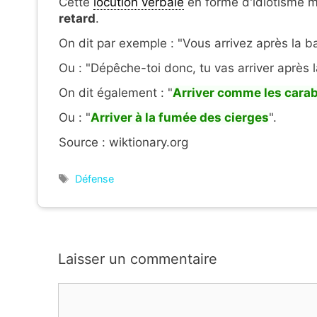
Cette
locution verbale
en forme d'idiotisme mil
retard
.
On dit par exemple : "Vous arrivez après la ba
Ou : "Dépêche-toi donc, tu vas arriver après la
On dit également : "
Arriver comme les carab
Ou : "
Arriver à la fumée des cierges
".
Source : wiktionary.org
Étiquettes
Défense
Laisser un commentaire
Commentaire