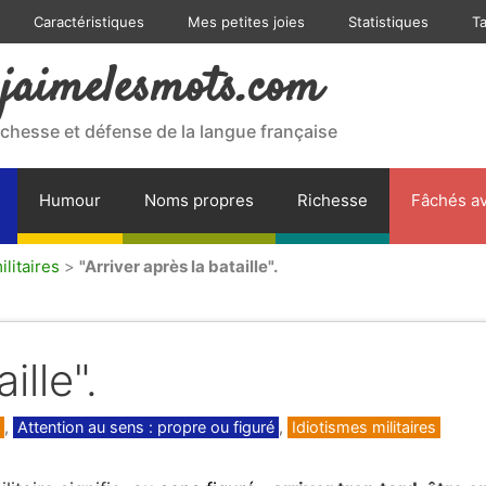
Caractéristiques
Mes petites joies
Statistiques
T
jaimelesmots.com
ichesse et défense de la langue française
Humour
Noms propres
Richesse
Fâchés av
ilitaires
>
"Arriver après la bataille".
ille".
,
Attention au sens : propre ou figuré
,
Idiotismes militaires