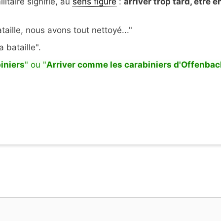
itaire signifie, au
sens figuré
:
arriver trop tard, être e
taille, nous avons tout nettoyé..."
 bataille".
iniers
" ou "
Arriver comme les carabiniers d'Offenba