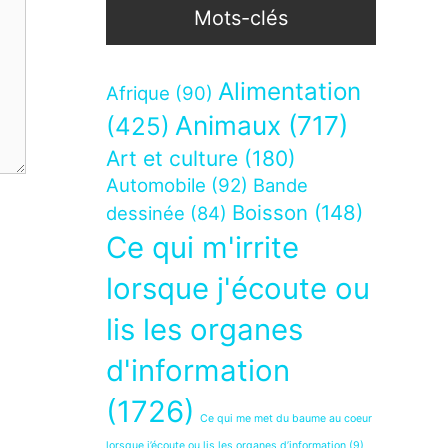
Mots-clés
Alimentation
Afrique
(90)
Animaux
(717)
(425)
Art et culture
(180)
Automobile
(92)
Bande
Boisson
(148)
dessinée
(84)
Ce qui m'irrite
lorsque j'écoute ou
lis les organes
d'information
(1726)
Ce qui me met du baume au coeur
lorsque j’écoute ou lis les organes d’information
(9)