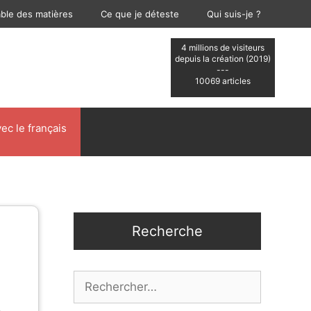
able des matières
Ce que je déteste
Qui suis-je ?
4 millions de visiteurs
depuis la création (2019)
---
10069 articles
ec le français
Recherche
Rechercher :