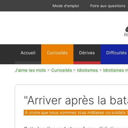
Aller
Mode d'emploi
Foire aux questions
au
contenu
R
Accueil
Curiosités
Dérives
Difficultés
J'aime les mots
>
Curiosités
>
Idiotismes
>
Idiotismes m
"Arriver après la bata
Catégories
À croire que nous sommes tous militaires ou soldats !