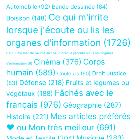
Automobile
(92)
Bande dessinée
(84)
Ce qui m'irrite
Boisson
(148)
lorsque j'écoute ou lis les
organes d'information
(1726)
Ce qui me met du baume au coeur lorsque j’écoute ou lis les organes
Corps
Cinéma
(376)
d’information
(9)
humain
(589)
Droit Justice
Couleurs
(50)
Défense
(218)
Fruits et légumes ou
(83)
Fâchés avec le
végétaux
(188)
français
(976)
Géographie
(287)
Mes articles préférés
Histoire
(221)
❤ ou Mon très meilleur
(691)
Musique
(283)
Mode et Textile
(204)