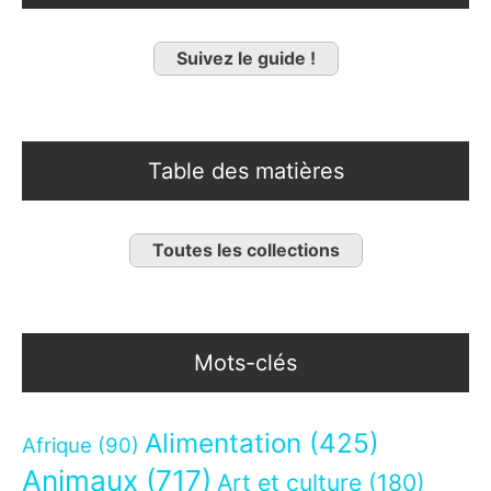
Suivez le guide !
Table des matières
Toutes les collections
Mots-clés
Alimentation
(425)
Afrique
(90)
Animaux
(717)
Art et culture
(180)