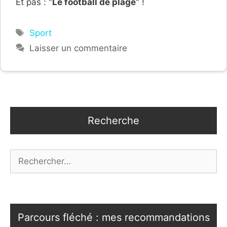
Et pas : "
Le football de plage
" !
Étiquettes
Sport
Laisser un commentaire
Recherche
Rechercher :
Parcours fléché : mes recommandations