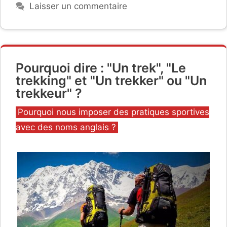
Laisser un commentaire
Pourquoi dire : "Un trek", "Le
trekking" et "Un trekker" ou "Un
trekkeur" ?
Catégories
Pourquoi nous imposer des pratiques sportives
avec des noms anglais ?