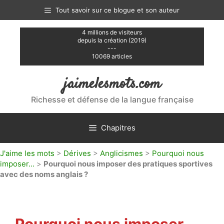
Aller
Tout savoir sur ce blogue et son auteur
au
contenu
4 millions de visiteurs
depuis la création (2019)
---
10069 articles
jaimelesmots.com
Richesse et défense de la langue française
Chapitres
J'aime les mots
>
Dérives
>
Anglicismes
>
Pourquoi nous
imposer...
>
Pourquoi nous imposer des pratiques sportives
avec des noms anglais ?
Pourquoi nous imposer