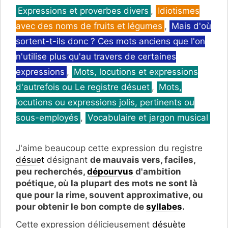
Catégories
Expressions et proverbes divers
,
Idiotismes
avec des noms de fruits et légumes
,
Mais d'où
sortent-t-ils donc ? Ces mots anciens que l'on
n'utilise plus qu'au travers de certaines
expressions
,
Mots, locutions et expressions
d'autrefois ou Le registre désuet
,
Mots,
locutions ou expressions jolis, pertinents ou
sous-employés
,
Vocabulaire et jargon musical
J'aime beaucoup cette expression du registre
désuet
désignant
de mauvais vers, faciles,
peu recherchés,
dépourvus
d'
ambition
poétique, où la plupart des
mots ne sont là
que pour la rime, souvent approximative
, ou
pour obtenir le bon compte de
syllabes
.
Cette expression délicieusement
désuète