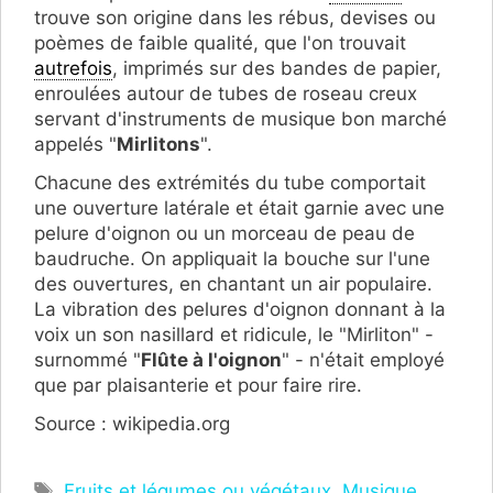
trouve son origine dans les rébus, devises ou
poèmes de faible qualité, que l'on trouvait
autrefois
, imprimés sur des bandes de papier,
enroulées autour de tubes de roseau creux
servant d'instruments de musique bon marché
appelés "
Mirlitons
".
Chacune des extrémités du tube comportait
une ouverture latérale et était garnie avec une
pelure d'oignon ou un morceau de peau de
baudruche. On appliquait la bouche sur l'une
des ouvertures, en chantant un air populaire.
La vibration des pelures d'oignon donnant à la
voix un son nasillard et ridicule, le "Mirliton" -
surnommé "
Flûte à l'oignon
" - n'était employé
que par plaisanterie et pour faire rire.
Source : wikipedia.org
Étiquettes
Fruits et légumes ou végétaux
,
Musique