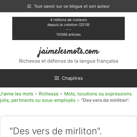
Aller
Tout savoir sur ce blogue et son auteur
au
contenu
4 millions de visiteurs
depuis la création (2019)
---
10069 articles
jaimelesmots.com
Richesse et défense de la langue française
Chapitres
J'aime les mots
>
Richesse
>
Mots, locutions ou expressions
jolis, pertinents ou sous-employés
>
"Des vers de mirliton".
"Des vers de mirliton".