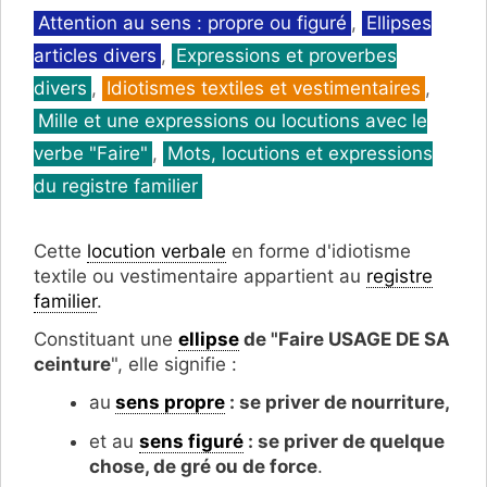
Catégories
Attention au sens : propre ou figuré
,
Ellipses
articles divers
,
Expressions et proverbes
divers
,
Idiotismes textiles et vestimentaires
,
Mille et une expressions ou locutions avec le
verbe "Faire"
,
Mots, locutions et expressions
du registre familier
Cette
locution verbale
en forme d'idiotisme
textile ou vestimentaire appartient au
registre
familier
.
Constituant une
ellipse
de "Faire USAGE DE SA
ceinture
", elle signifie :
au
sens propre
: se priver de nourriture,
et au
sens figuré
: se priver de quelque
chose, de gré ou de force
.