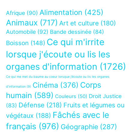
Alimentation
(425)
Afrique
(90)
Animaux
(717)
Art et culture
(180)
Automobile
(92)
Bande dessinée
(84)
Ce qui m'irrite
Boisson
(148)
lorsque j'écoute ou lis les
organes d'information
(1726)
Ce qui me met du baume au coeur lorsque j’écoute ou lis les organes
Corps
Cinéma
(376)
d’information
(9)
humain
(589)
Droit Justice
Couleurs
(50)
Défense
(218)
Fruits et légumes ou
(83)
Fâchés avec le
végétaux
(188)
français
(976)
Géographie
(287)