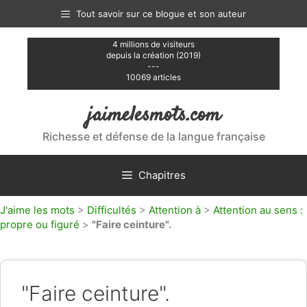
Aller
Tout savoir sur ce blogue et son auteur
au
contenu
4 millions de visiteurs
depuis la création (2019)
---
10069 articles
jaimelesmots.com
Richesse et défense de la langue française
Chapitres
J'aime les mots
>
Difficultés
>
Attention à
>
Attention au sens :
propre ou figuré
>
"Faire ceinture".
"Faire ceinture".