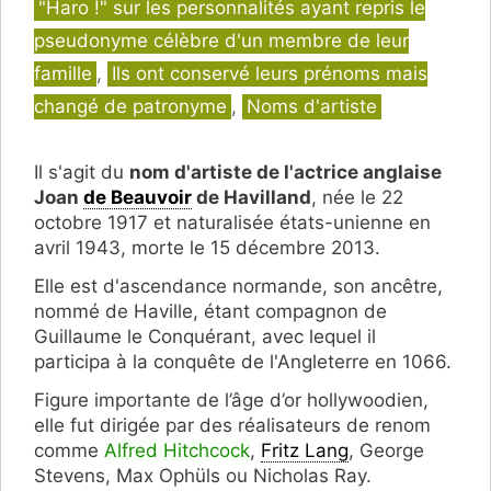
Catégories
"Haro !" sur les personnalités ayant repris le
pseudonyme célèbre d'un membre de leur
famille
,
Ils ont conservé leurs prénoms mais
changé de patronyme
,
Noms d'artiste
Il s'agit du
nom d'artiste de
l'actrice anglaise
Joan
de Beauvoir
de Havilland
, née le 22
octobre 1917 et naturalisée états-unienne en
avril 1943, morte le 15 décembre 2013.
Elle est d'ascendance normande, son ancêtre,
nommé de Haville, étant compagnon de
Guillaume le Conquérant, avec lequel il
participa à la conquête de l'Angleterre en 1066.
Figure importante de l’âge d’or hollywoodien,
elle fut dirigée par des réalisateurs de renom
comme
Alfred Hitchcock
,
Fritz Lang
, George
Stevens, Max Ophüls ou Nicholas Ray.