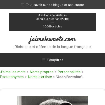
Aller
Tout savoir sur ce blogue et son auteur
au
contenu
4 millions de visiteurs
depuis la création (2019)
---
10069 articles
jaimelesmots.com
Richesse et défense de la langue française
Chapitres
J'aime les mots
>
Noms propres
>
Personnalités
>
Pseudonymes
>
Noms d'artiste
>
"Joan Fontaine".