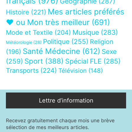
français
(976)
Géographie
(287)
Mes articles préférés
Histoire
(221)
❤ ou Mon très meilleur
(691)
Musique
(283)
Mode et Textile
(204)
Politique
(255)
Religion
Météorologie
(28)
Santé Médecine
(612)
Sexe
(196)
Sport
(388)
(259)
Spécial FLE
(285)
Transports
(224)
Télévision
(148)
Lettre d’information
Recevez gratuitement chaque mois une brève
sélection de mes meilleurs articles.