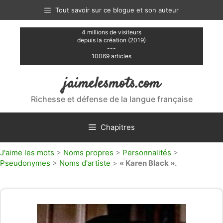
Aller
Tout savoir sur ce blogue et son auteur
au
contenu
4 millions de visiteurs
depuis la création (2019)
---
10069 articles
jaimelesmots.com
Richesse et défense de la langue française
Chapitres
J'aime les mots
>
Noms propres
>
Personnalités
>
Pseudonymes
>
Noms d'artiste
>
« Karen Black ».