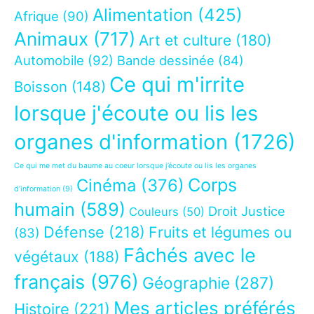
Alimentation
(425)
Afrique
(90)
Animaux
(717)
Art et culture
(180)
Automobile
(92)
Bande dessinée
(84)
Ce qui m'irrite
Boisson
(148)
lorsque j'écoute ou lis les
organes d'information
(1726)
Ce qui me met du baume au coeur lorsque j’écoute ou lis les organes
Corps
Cinéma
(376)
d’information
(9)
humain
(589)
Droit Justice
Couleurs
(50)
Défense
(218)
Fruits et légumes ou
(83)
Fâchés avec le
végétaux
(188)
français
(976)
Géographie
(287)
Mes articles préférés
Histoire
(221)