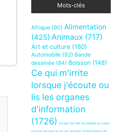
Mots-clés
Alimentation
Afrique
(90)
Animaux
(717)
(425)
Art et culture
(180)
Automobile
(92)
Bande
Boisson
(148)
dessinée
(84)
Ce qui m'irrite
lorsque j'écoute ou
lis les organes
d'information
(1726)
Ce qui me met du baume au coeur
lorsque j’écoute ou lis les organes d’information
(9)