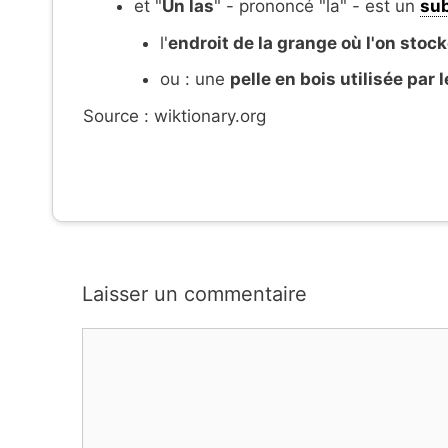
et "
Un las
" - prononcé "la" - est un
sub
l'
endroit de la grange où l'on stock
ou : une
pelle en bois utilisée par l
Source : wiktionary.org
Laisser un commentaire
Commentaire