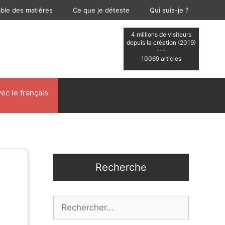
able des matières
Ce que je déteste
Qui suis-je ?
4 millions de visiteurs
depuis la création (2019)
---
10069 articles
ec le français
Recherche
Rechercher :