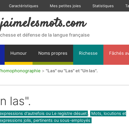
Caractéristiques
Mes petites joies
Statistiques
T
jaimelesmots.com
ichesse et défense de la langue française
Humour
Noms propres
Richesse
Fâchés av
 l'homophonographie
>
"Las" ou "Las" et "Un las".
n las".
 expressions d'autrefois ou Le registre désuet
,
Mots, locutions et
expressions jolis, pertinents ou sous-employés