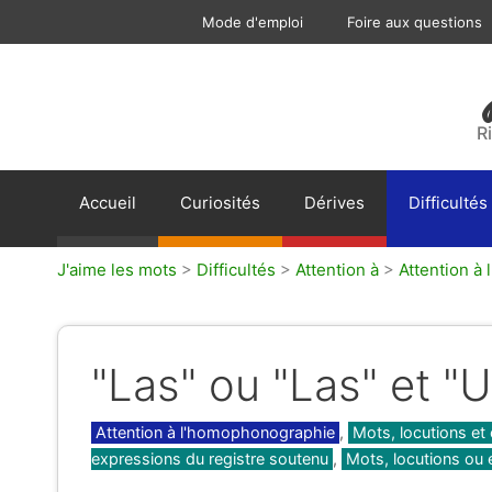
Aller
Mode d'emploi
Foire aux questions
au
contenu
R
Accueil
Curiosités
Dérives
Difficultés
J'aime les mots
>
Difficultés
>
Attention à
>
Attention à
"Las" ou "Las" et "U
Catégories
Attention à l'homophonographie
,
Mots, locutions et
expressions du registre soutenu
,
Mots, locutions ou 