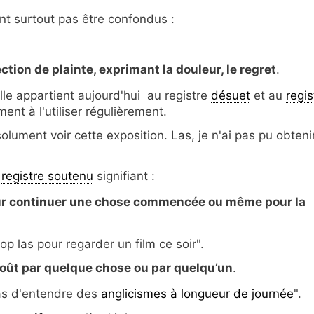
t surtout pas être confondus :
ection de plainte, exprimant la douleur, le regret
.
elle appartient aujourd'hui au registre
désuet
et au
regis
ment à l'utiliser régulièrement.
olument voir cette exposition. Las, je n'ai pas pu obteni
u
registre soutenu
signifiant :
our continuer une chose commencée ou même pour la
rop las pour regarder un film ce soir".
oût par quelque chose ou par quelqu’un
.
las d'entendre des
anglicismes
à longueur de journée
".