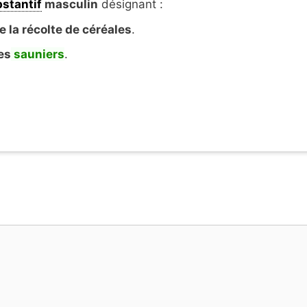
stantif
masculin
désignant :
e la récolte de céréales
.
es
sauniers
.