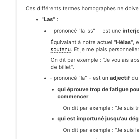
Ces différents termes homographes ne doiven
"
Las
" :
- prononcé "la-ss" - est une
interj
Équivalant à notre actuel "
Hélas
", 
soutenu
. Et je me plais personnelle
On dit par exemple : "Je voulais abs
de billet".
- prononcé "la" - est un
adjectif
d
qui éprouve trop de fatigue p
commencer
.
On dit par exemple : "Je suis t
qui est importuné jusqu’au dég
On dit par exemple : "Je suis 