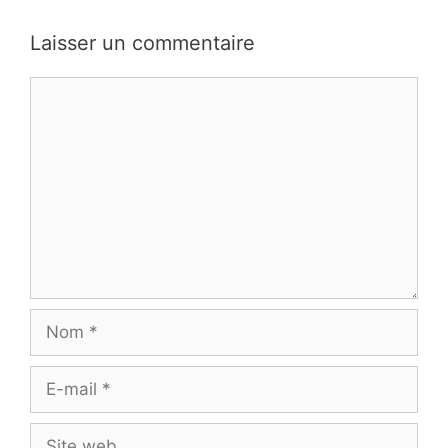
Laisser un commentaire
Commentaire
Nom
E-
mail
Site