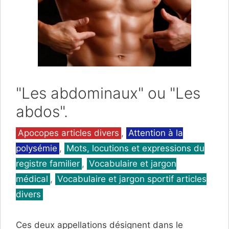
"Les abdominaux" ou "Les
abdos".
Catégories
Apocopes articles divers
,
Attention à la
polysémie
,
Mots, locutions et expressions du
registre familier
,
Vocabulaire et jargon
médical
,
Vocabulaire et jargon sportif articles
divers
Ces deux appellations désignent dans le