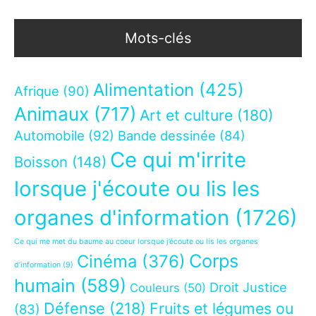
Mots-clés
Alimentation
(425)
Afrique
(90)
Animaux
(717)
Art et culture
(180)
Automobile
(92)
Bande dessinée
(84)
Ce qui m'irrite
Boisson
(148)
lorsque j'écoute ou lis les
organes d'information
(1726)
Ce qui me met du baume au coeur lorsque j’écoute ou lis les organes
Corps
Cinéma
(376)
d’information
(9)
humain
(589)
Droit Justice
Couleurs
(50)
Défense
(218)
Fruits et légumes ou
(83)