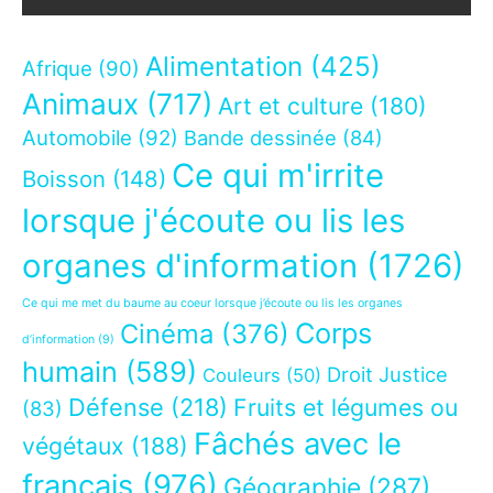
Alimentation
(425)
Afrique
(90)
Animaux
(717)
Art et culture
(180)
Automobile
(92)
Bande dessinée
(84)
Ce qui m'irrite
Boisson
(148)
lorsque j'écoute ou lis les
organes d'information
(1726)
Ce qui me met du baume au coeur lorsque j’écoute ou lis les organes
Corps
Cinéma
(376)
d’information
(9)
humain
(589)
Droit Justice
Couleurs
(50)
Défense
(218)
Fruits et légumes ou
(83)
Fâchés avec le
végétaux
(188)
français
(976)
Géographie
(287)