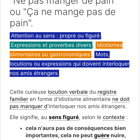
"Ne pas manger de pain"
ou "Ça ne mange pas de
pain".
Catégories
Attention au sens : propre ou figuré
,
Expressions et proverbes divers
,
Idiotismes
alimentaires ou gastronomiques
,
Mots,
locutions ou expressions qui doivent interloquer
nos amis étrangers
Cette curieuse
locution verbale
du
registre
familier
en forme d'idiotisme alimentaire
ne doit
pas manquer d
'interloquer nos amis étrangers.
Elle signifie, au
sens figuré
, selon le
contexte
:
cela n'aura pas de conséquences bien
importantes, cela ne peut
guère
nuire,