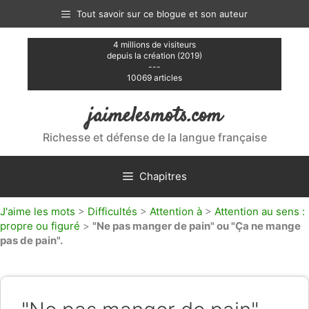
Aller
Tout savoir sur ce blogue et son auteur
au
contenu
4 millions de visiteurs
depuis la création (2019)
---
10069 articles
jaimelesmots.com
Richesse et défense de la langue française
Chapitres
J'aime les mots
>
Difficultés
>
Attention à
>
Attention au sens :
propre ou figuré
>
"Ne pas manger de pain" ou "Ça ne mange
pas de pain".