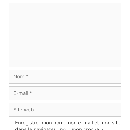
Commentaire
Nom
E-
mail
Site
web
Enregistrer mon nom, mon e-mail et mon site
dans le navigateur pour mon prochain