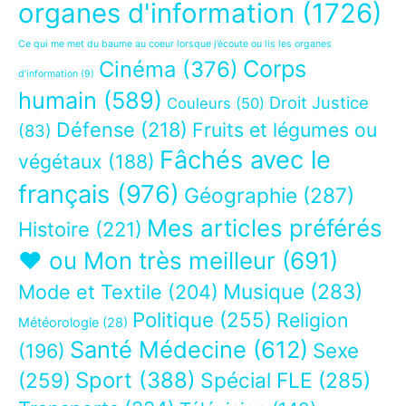
organes d'information
(1726)
Ce qui me met du baume au coeur lorsque j’écoute ou lis les organes
Corps
Cinéma
(376)
d’information
(9)
humain
(589)
Droit Justice
Couleurs
(50)
Défense
(218)
Fruits et légumes ou
(83)
Fâchés avec le
végétaux
(188)
français
(976)
Géographie
(287)
Mes articles préférés
Histoire
(221)
❤ ou Mon très meilleur
(691)
Musique
(283)
Mode et Textile
(204)
Politique
(255)
Religion
Météorologie
(28)
Santé Médecine
(612)
Sexe
(196)
Sport
(388)
(259)
Spécial FLE
(285)