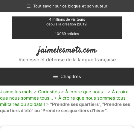
Aller
Tout savoir sur ce blogue et son auteur
au
contenu
4 millions de visiteurs
depuis la création (2019)
---
10069 articles
jaimelesmots.com
Richesse et défense de la langue française
Chapitres
J'aime les mots
>
Curiosités
>
À croire que nous...
>
À croire
que nous sommes tous...
>
À croire que nous sommes tous
militaires ou soldats !
>
"Prendre ses quartiers", "Prendre ses
quartiers d'été" ou "Prendre ses quartiers d'hiver".