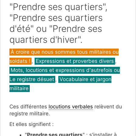
"Prendre ses quartiers",
"Prendre ses quartiers
d'été" ou "Prendre ses
quartiers d'hiver".
Catégories
À croire que nous sommes tous militaires ou
soldats !
,
Expressions et proverbes divers
,
Mots, locutions et expressions d'autrefois ou
Le registre désuet
,
Vocabulaire et jargon
militaire
Ces différentes
locutions verbales
relèvent du
registre militaire.
Et elles signifient :
"
Prendre ses quartiers
" : s'installer à