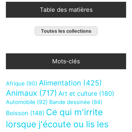
Table des matières
Toutes les collections
Mots-clés
Alimentation
(425)
Afrique
(90)
Animaux
(717)
Art et culture
(180)
Automobile
(92)
Bande dessinée
(84)
Ce qui m'irrite
Boisson
(148)
lorsque j'écoute ou lis les