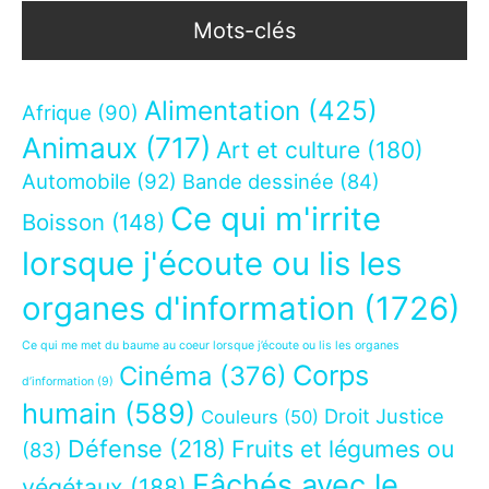
Mots-clés
Alimentation
(425)
Afrique
(90)
Animaux
(717)
Art et culture
(180)
Automobile
(92)
Bande dessinée
(84)
Ce qui m'irrite
Boisson
(148)
lorsque j'écoute ou lis les
organes d'information
(1726)
Ce qui me met du baume au coeur lorsque j’écoute ou lis les organes
Corps
Cinéma
(376)
d’information
(9)
humain
(589)
Droit Justice
Couleurs
(50)
Défense
(218)
Fruits et légumes ou
(83)
Fâchés avec le
végétaux
(188)