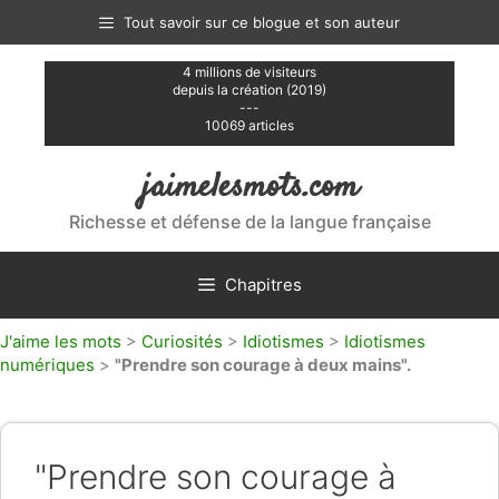
Aller
Tout savoir sur ce blogue et son auteur
au
contenu
4 millions de visiteurs
depuis la création (2019)
---
10069 articles
jaimelesmots.com
Richesse et défense de la langue française
Chapitres
J'aime les mots
>
Curiosités
>
Idiotismes
>
Idiotismes
numériques
>
"Prendre son courage à deux mains".
"Prendre son courage à