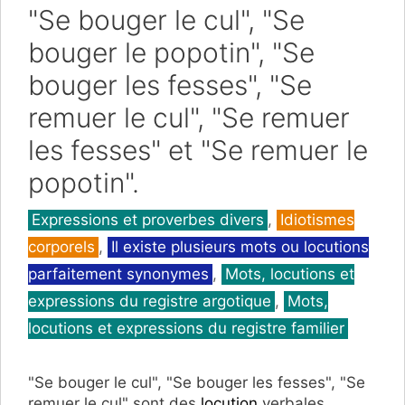
"Se bouger le cul", "Se
bouger le popotin", "Se
bouger les fesses", "Se
remuer le cul", "Se remuer
les fesses" et "Se remuer le
popotin".
Catégories
Expressions et proverbes divers
,
Idiotismes
corporels
,
Il existe plusieurs mots ou locutions
parfaitement synonymes
,
Mots, locutions et
expressions du registre argotique
,
Mots,
locutions et expressions du registre familier
"Se bouger le cul", "Se bouger les fesses", "Se
remuer le cul" sont des
locution
verbales