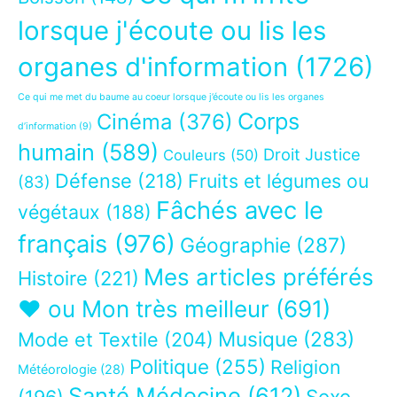
lorsque j'écoute ou lis les
organes d'information
(1726)
Ce qui me met du baume au coeur lorsque j’écoute ou lis les organes
Corps
Cinéma
(376)
d’information
(9)
humain
(589)
Droit Justice
Couleurs
(50)
Défense
(218)
Fruits et légumes ou
(83)
Fâchés avec le
végétaux
(188)
français
(976)
Géographie
(287)
Mes articles préférés
Histoire
(221)
❤ ou Mon très meilleur
(691)
Musique
(283)
Mode et Textile
(204)
Politique
(255)
Religion
Météorologie
(28)
Santé Médecine
(612)
Sexe