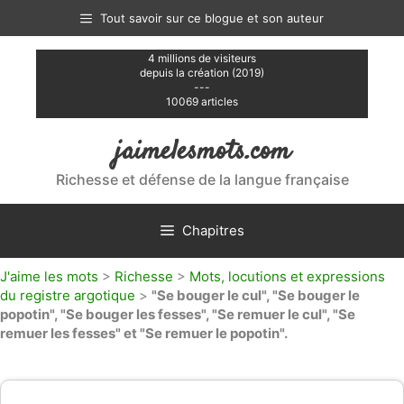
Aller
Tout savoir sur ce blogue et son auteur
au
contenu
4 millions de visiteurs
depuis la création (2019)
---
10069 articles
jaimelesmots.com
Richesse et défense de la langue française
Chapitres
J'aime les mots
>
Richesse
>
Mots, locutions et expressions
du registre argotique
>
"Se bouger le cul", "Se bouger le
popotin", "Se bouger les fesses", "Se remuer le cul", "Se
remuer les fesses" et "Se remuer le popotin".