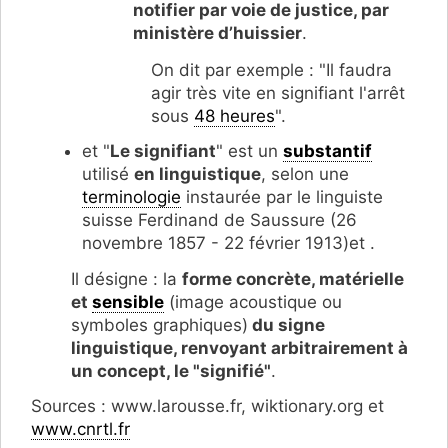
notifier par voie de justice, par
ministère d’huissier
.
On dit par exemple : "Il faudra
agir très vite en signifiant l'arrêt
sous
48 heures
".
et "
Le signifiant
" est un
substantif
utilisé
en linguistique
, selon une
terminologie
instaurée par le linguiste
suisse Ferdinand de Saussure (26
novembre 1857 - 22 février 1913)et .
Il désigne : la
forme concrète, matérielle
et
sensible
(image acoustique ou
symboles graphiques)
du signe
linguistique, renvoyant arbitrairement à
un concept, le "signifié"
.
Sources : www.larousse.fr, wiktionary.org et
www.cnrtl.fr