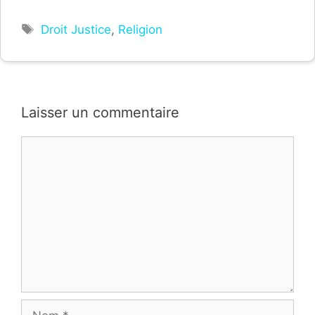
Étiquettes
Droit Justice
,
Religion
Laisser un commentaire
Commentaire
Nom