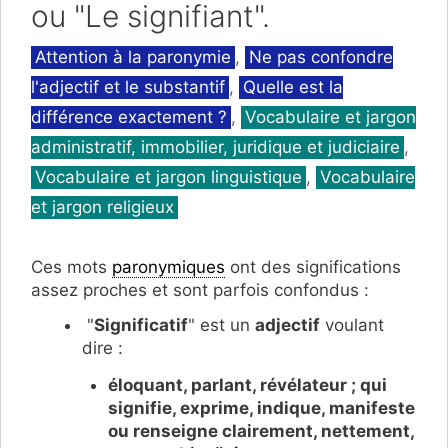
ou "Le signifiant".
Catégories
Attention à la paronymie
,
Ne pas confondre
l'adjectif et le substantif
,
Quelle est la
différence exactement ?
,
Vocabulaire et jargon
administratif, immobilier, juridique et judiciaire
,
Vocabulaire et jargon linguistique
,
Vocabulaire
et jargon religieux
Ces mots
paronymiques
ont des significations
assez proches et sont parfois confondus :
"
Significatif
" est un
adjectif
voulant
dire :
éloquant, parlant, révélateur ; qui
signifie, exprime, indique, manifeste
ou renseigne clairement, nettement,