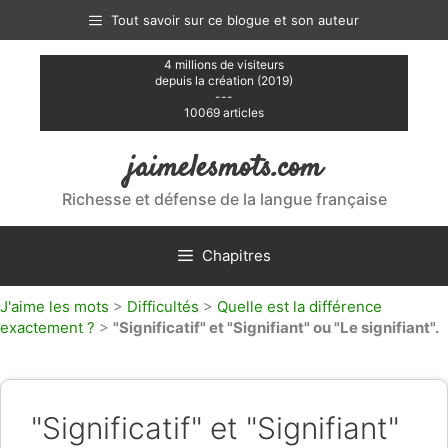
Aller
Tout savoir sur ce blogue et son auteur
au
contenu
4 millions de visiteurs
depuis la création (2019)
---
10069 articles
jaimelesmots.com
Richesse et défense de la langue française
Chapitres
J'aime les mots
>
Difficultés
>
Quelle est la différence
exactement ?
>
"Significatif" et "Signifiant" ou "Le signifiant".
"Significatif" et "Signifiant"