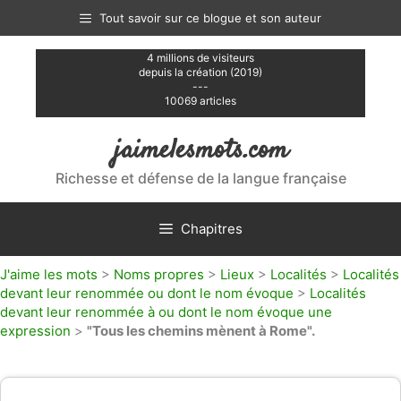
Aller
Tout savoir sur ce blogue et son auteur
au
contenu
4 millions de visiteurs
depuis la création (2019)
---
10069 articles
jaimelesmots.com
Richesse et défense de la langue française
Chapitres
J'aime les mots
>
Noms propres
>
Lieux
>
Localités
>
Localités
devant leur renommée ou dont le nom évoque
>
Localités
devant leur renommée à ou dont le nom évoque une
expression
>
"Tous les chemins mènent à Rome".