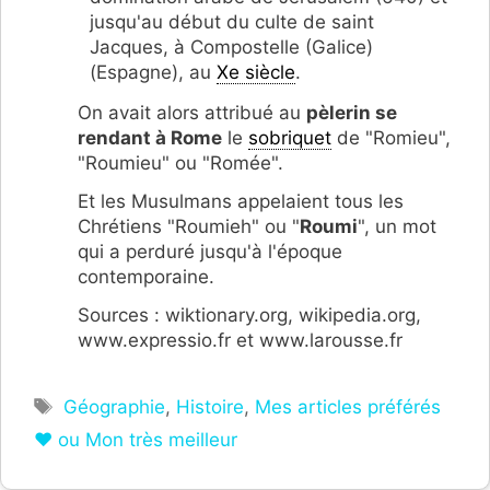
jusqu'au début du culte de saint
Jacques, à Compostelle (Galice)
(Espagne), au
Xe siècle
.
On avait alors attribué au
pèlerin se
rendant à Rome
le
sobriquet
de "Romieu",
"Roumieu" ou "Romée".
Et les Musulmans appelaient tous les
Chrétiens "Roumieh" ou "
Roumi
", un mot
qui a perduré jusqu'à l'époque
contemporaine.
Sources : wiktionary.org, wikipedia.org,
www.expressio.fr et www.larousse.fr
Étiquettes
Géographie
,
Histoire
,
Mes articles préférés
❤ ou Mon très meilleur