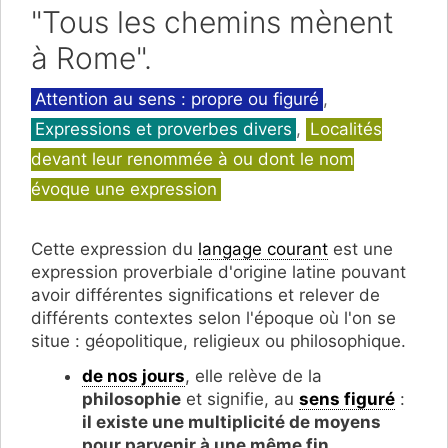
"Tous les chemins mènent
à Rome".
Catégories
Attention au sens : propre ou figuré
,
Expressions et proverbes divers
,
Localités
devant leur renommée à ou dont le nom
évoque une expression
Cette expression du
langage courant
est une
expression proverbiale d'origine latine pouvant
avoir différentes significations et relever de
différents contextes selon l'époque où l'on se
situe : géopolitique, religieux ou philosophique.
de nos jours
, elle relève de la
philosophie
et signifie, au
sens figuré
:
il existe une multiplicité de moyens
pour parvenir à une même fin
.