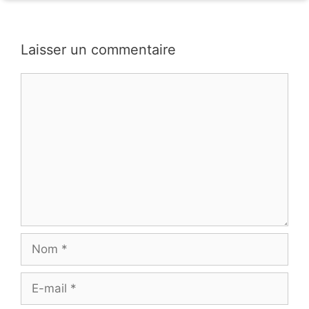
Laisser un commentaire
Commentaire
Nom
E-
mail