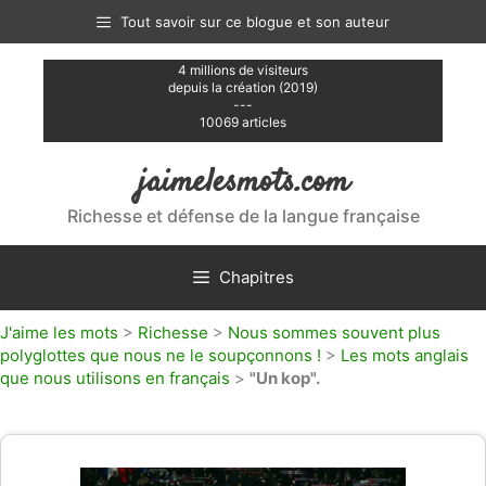
Aller
Tout savoir sur ce blogue et son auteur
au
contenu
4 millions de visiteurs
depuis la création (2019)
---
10069 articles
jaimelesmots.com
Richesse et défense de la langue française
Chapitres
J'aime les mots
>
Richesse
>
Nous sommes souvent plus
polyglottes que nous ne le soupçonnons !
>
Les mots anglais
que nous utilisons en français
>
"Un kop".