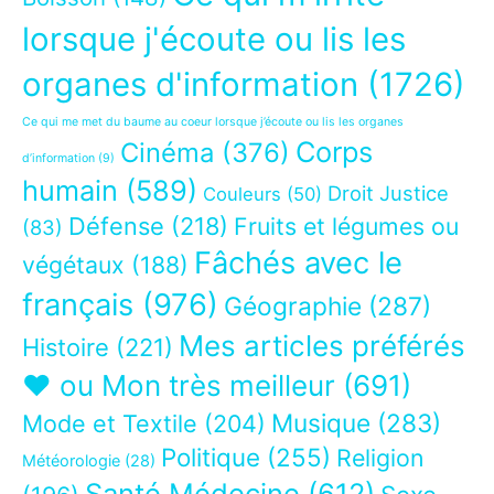
lorsque j'écoute ou lis les
organes d'information
(1726)
Ce qui me met du baume au coeur lorsque j’écoute ou lis les organes
Corps
Cinéma
(376)
d’information
(9)
humain
(589)
Droit Justice
Couleurs
(50)
Défense
(218)
Fruits et légumes ou
(83)
Fâchés avec le
végétaux
(188)
français
(976)
Géographie
(287)
Mes articles préférés
Histoire
(221)
❤ ou Mon très meilleur
(691)
Musique
(283)
Mode et Textile
(204)
Politique
(255)
Religion
Météorologie
(28)
Santé Médecine
(612)