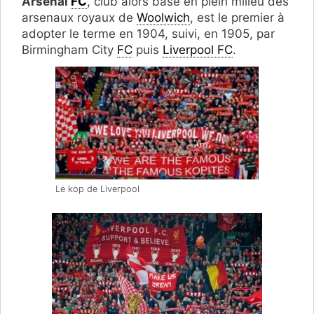
Arsenal
FC
, club alors basé en plein milieu des
arsenaux royaux de
Woolwich
, est le premier à
adopter le terme en 1904, suivi, en 1905, par
Birmingham City
FC
puis
Liverpool FC
.
Le kop de Liverpool