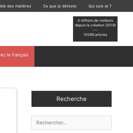
able des matières
Ce que je déteste
Qui suis-je ?
4 millions de visiteurs
depuis la création (2019)
---
10069 articles
ec le français
Recherche
Rechercher :