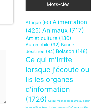
Mots-clés
Alimentation
Afrique
(90)
Animaux
(717)
(425)
Art et culture
(180)
Automobile
(92)
Bande
Boisson
(148)
dessinée
(84)
Ce qui m'irrite
lorsque j'écoute ou
lis les organes
d'information
(1726)
Ce qui me met du baume au coeur
lorsque j’écoute ou lis les organes d’information
(9)