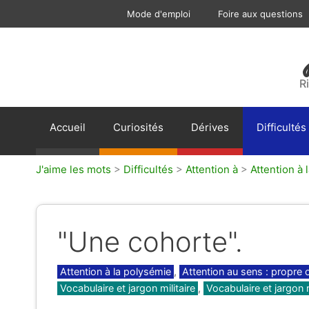
Aller
Mode d'emploi
Foire aux questions
au
contenu
R
Accueil
Curiosités
Dérives
Difficultés
J'aime les mots
>
Difficultés
>
Attention à
>
Attention à 
"Une cohorte".
Catégories
Attention à la polysémie
,
Attention au sens : propre 
Vocabulaire et jargon militaire
,
Vocabulaire et jargon r