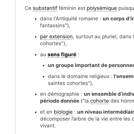
Ce
substantif
féminin est
polysémique
puisqu'
dans l'Antiquité romaine :
un corps d’i
fantassins"),
par extension
, surtout au pluriel, dans 
cohortes"),
au
sens figuré
:
un groupe important de personne
dans le domaine religieux :
l'ensemb
saintes cohortes"),
en démographie :
un ensemble d’indi
période donnée
("la
cohorte
des homme
et en
biologie
:
un niveau intermédiaire
décomposer l’arbre de la vie entre les c
vivant.