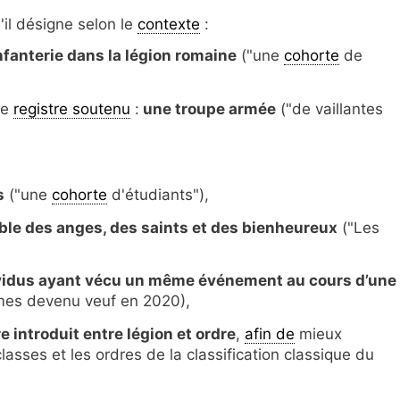
il désigne selon le
contexte
:
nfanterie dans la légion romaine
("une
cohorte
de
le
registre soutenu
:
une troupe armée
("de vaillantes
s
("une
cohorte
d'étudiants"),
le des anges, des saints et des bienheureux
("Les
vidus ayant vécu un même événement au cours d’une
s devenu veuf en 2020),
 introduit entre légion et ordre
,
afin de
mieux
lasses et les ordres de la classification classique du