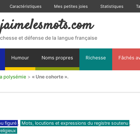
Caractéristiques
Mes petites joies
Statistiques
T
jaimelesmots.com
ichesse et défense de la langue française
Humour
Noms propres
Richesse
Fâchés av
la polysémie
>
« Une cohorte ».
ou figuré
,
Mots, locutions et expressions du registre soutenu
,
eligieux