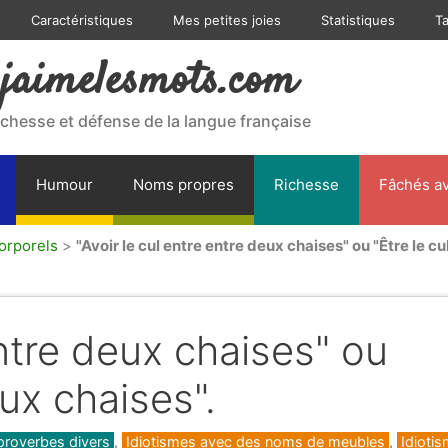
Caractéristiques
Mes petites joies
Statistiques
T
jaimelesmots.com
ichesse et défense de la langue française
Humour
Noms propres
Richesse
Fâchés av
orporels
>
"Avoir le cul entre entre deux chaises" ou "Être le c
entre deux chaises" ou
eux chaises".
proverbes divers
,
Idiotismes avec des noms de meubles
,
Idioti