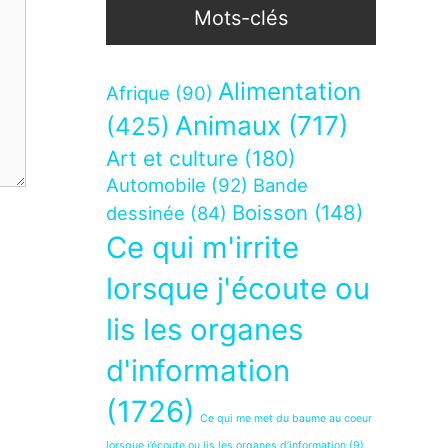
Mots-clés
Alimentation
Afrique
(90)
Animaux
(717)
(425)
Art et culture
(180)
Automobile
(92)
Bande
Boisson
(148)
dessinée
(84)
Ce qui m'irrite
lorsque j'écoute ou
lis les organes
d'information
(1726)
Ce qui me met du baume au coeur
lorsque j’écoute ou lis les organes d’information
(9)