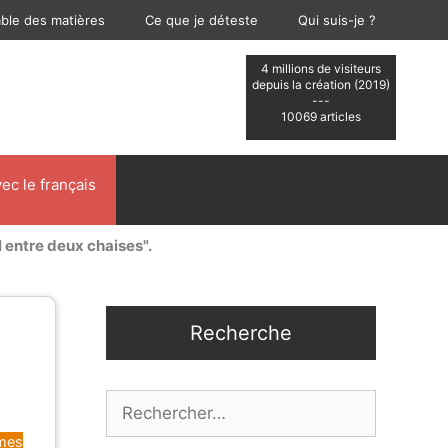
able des matières
Ce que je déteste
Qui suis-je ?
4 millions de visiteurs
depuis la création (2019)
---
10069 articles
ec le français
ul entre deux chaises".
Recherche
Rechercher :
smes