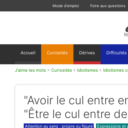
Aller
Mode d'emploi
Foire aux questions
au
contenu
R
Accueil
Curiosités
Dérives
Difficultés
J'aime les mots
>
Curiosités
>
Idiotismes
>
Idiotismes c
"Avoir le cul entre 
"Être le cul entre d
Catégories
Attention au sens : propre ou figuré
,
Expressions et 