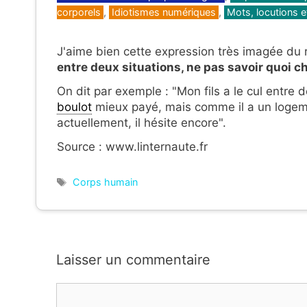
corporels
,
Idiotismes numériques
,
Mots, locutions e
J'aime bien cette expression très imagée du r
entre deux situations, ne pas savoir quoi ch
On dit par exemple : "Mon fils a le cul entre
boulot
mieux payé, mais comme il a un logement
actuellement, il hésite encore".
Source : www.linternaute.fr
Étiquettes
Corps humain
Laisser un commentaire
Commentaire