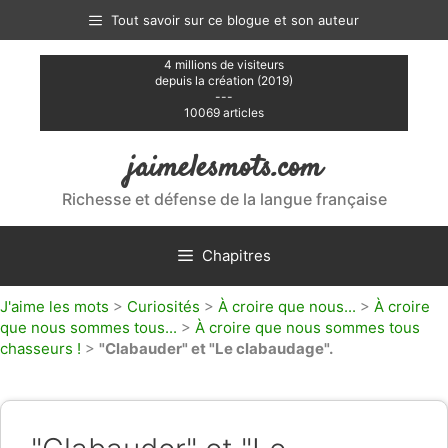
Aller
Tout savoir sur ce blogue et son auteur
au
contenu
4 millions de visiteurs
depuis la création (2019)
---
10069 articles
jaimelesmots.com
Richesse et défense de la langue française
Chapitres
J'aime les mots
>
Curiosités
>
À croire que nous...
>
À croire
que nous sommes tous...
>
À croire que nous sommes tous
chasseurs !
>
"Clabauder" et "Le clabaudage".