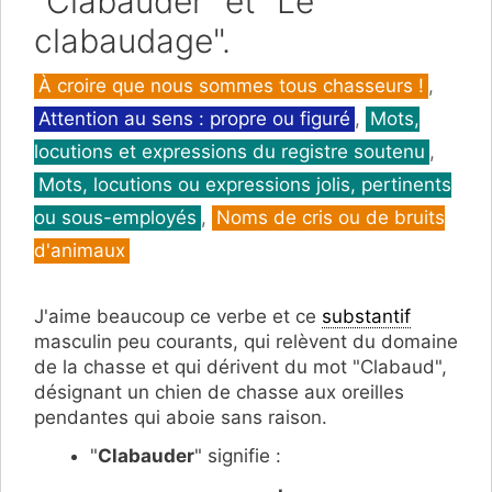
"Clabauder" et "Le
clabaudage".
Catégories
À croire que nous sommes tous chasseurs !
,
Attention au sens : propre ou figuré
,
Mots,
locutions et expressions du registre soutenu
,
Mots, locutions ou expressions jolis, pertinents
ou sous-employés
,
Noms de cris ou de bruits
d'animaux
J'aime beaucoup ce verbe et ce
substantif
masculin peu courants, qui relèvent du domaine
de la chasse et qui dérivent du mot "Clabaud",
désignant un chien de chasse aux oreilles
pendantes qui aboie sans raison.
"
Clabauder
" signifie :