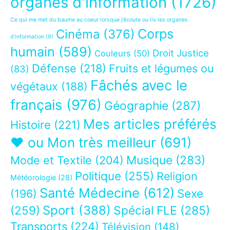
organes d'information
(1726)
Ce qui me met du baume au coeur lorsque j’écoute ou lis les organes
Corps
Cinéma
(376)
d’information
(9)
humain
(589)
Droit Justice
Couleurs
(50)
Défense
(218)
Fruits et légumes ou
(83)
Fâchés avec le
végétaux
(188)
français
(976)
Géographie
(287)
Mes articles préférés
Histoire
(221)
❤ ou Mon très meilleur
(691)
Musique
(283)
Mode et Textile
(204)
Politique
(255)
Religion
Météorologie
(28)
Santé Médecine
(612)
Sexe
(196)
Sport
(388)
(259)
Spécial FLE
(285)
Transports
(224)
Télévision
(148)