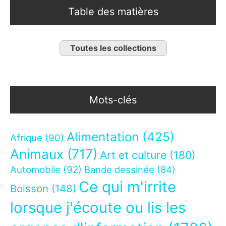
Table des matières
Toutes les collections
Mots-clés
Alimentation
(425)
Afrique
(90)
Animaux
(717)
Art et culture
(180)
Automobile
(92)
Bande dessinée
(84)
Ce qui m'irrite
Boisson
(148)
lorsque j'écoute ou lis les