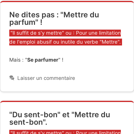
Ne dites pas : "Mettre du
parfum" !
Catégories
"Il suffit de s'y mettre" ou : Pour une limitation
de l'emploi abusif ou inutile du verbe "Mettre".
Mais : "
Se parfumer
" !
Laisser un commentaire
"Du sent-bon" et "Mettre du
sent-bon".
Catégories
"Il suffit de s'y mettre" ou : Pour une limitation