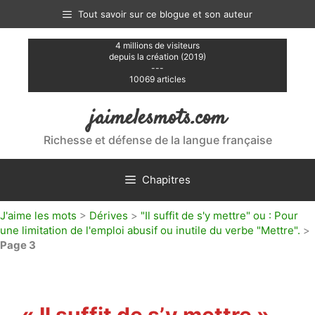
Aller
Tout savoir sur ce blogue et son auteur
au
contenu
4 millions de visiteurs
depuis la création (2019)
---
10069 articles
jaimelesmots.com
Richesse et défense de la langue française
Chapitres
J'aime les mots
>
Dérives
>
"Il suffit de s'y mettre" ou : Pour
une limitation de l'emploi abusif ou inutile du verbe "Mettre".
>
Page 3
« Il suffit de s’y mettre »