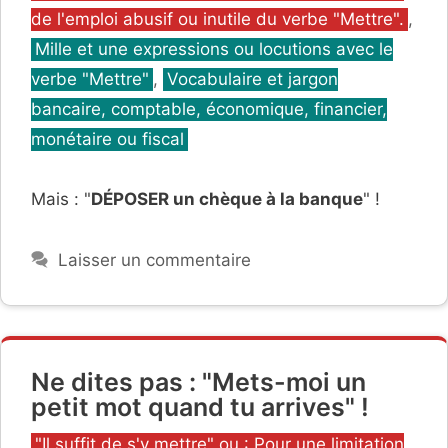
de l'emploi abusif ou inutile du verbe "Mettre".
,
Mille et une expressions ou locutions avec le
verbe "Mettre"
,
Vocabulaire et jargon
bancaire, comptable, économique, financier,
monétaire ou fiscal
Mais : "
DÉPOSER un chèque à la banque
" !
Laisser un commentaire
Ne dites pas : "Mets-moi un
petit mot quand tu arrives" !
Catégories
"Il suffit de s'y mettre" ou : Pour une limitation