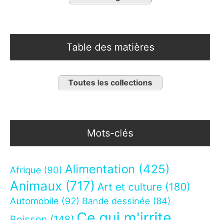
Table des matières
Toutes les collections
Mots-clés
Alimentation
(425)
Afrique
(90)
Animaux
(717)
Art et culture
(180)
Automobile
(92)
Bande dessinée
(84)
Ce qui m'irrite
Boisson
(148)