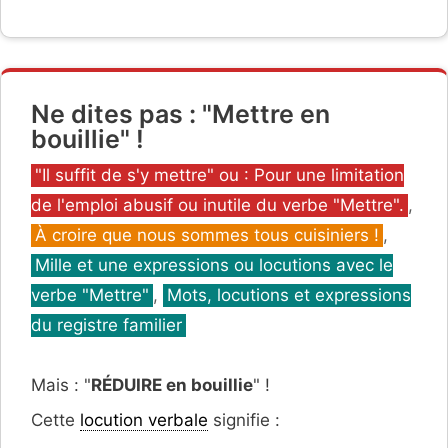
Ne dites pas : "Mettre en
bouillie" !
Catégories
"Il suffit de s'y mettre" ou : Pour une limitation
de l'emploi abusif ou inutile du verbe "Mettre".
,
À croire que nous sommes tous cuisiniers !
,
Mille et une expressions ou locutions avec le
verbe "Mettre"
,
Mots, locutions et expressions
du registre familier
Mais : "
RÉDUIRE en bouillie
" !
Cette
locution verbale
signifie :