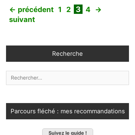
Page
Page
Page
Page
3
←
précédent
1
2
4
→
suivant
Recherche
Rechercher :
Parcours fléché : mes recommandations
Suivez le guide !