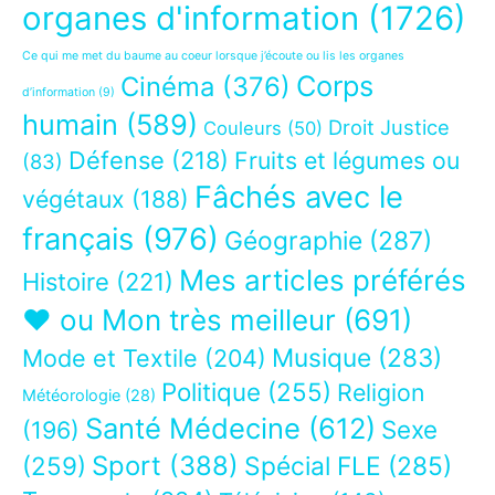
organes d'information
(1726)
Ce qui me met du baume au coeur lorsque j’écoute ou lis les organes
Corps
Cinéma
(376)
d’information
(9)
humain
(589)
Droit Justice
Couleurs
(50)
Défense
(218)
Fruits et légumes ou
(83)
Fâchés avec le
végétaux
(188)
français
(976)
Géographie
(287)
Mes articles préférés
Histoire
(221)
❤ ou Mon très meilleur
(691)
Musique
(283)
Mode et Textile
(204)
Politique
(255)
Religion
Météorologie
(28)
Santé Médecine
(612)
Sexe
(196)
Sport
(388)
(259)
Spécial FLE
(285)