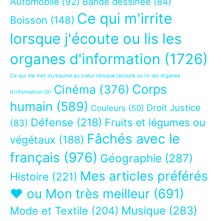
Automobile
(92)
Bande dessinée
(84)
Ce qui m'irrite
Boisson
(148)
lorsque j'écoute ou lis les
organes d'information
(1726)
Ce qui me met du baume au coeur lorsque j’écoute ou lis les organes
Corps
Cinéma
(376)
d’information
(9)
humain
(589)
Droit Justice
Couleurs
(50)
Défense
(218)
Fruits et légumes ou
(83)
Fâchés avec le
végétaux
(188)
français
(976)
Géographie
(287)
Mes articles préférés
Histoire
(221)
❤ ou Mon très meilleur
(691)
Musique
(283)
Mode et Textile
(204)