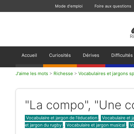
Aller
Mode d'emploi
Foire aux questions
au
contenu
R
Accueil
Curiosités
Dérives
Difficultés
J'aime les mots
>
Richesse
>
Vocabulaires et jargons sp
"La compo", "Une 
Catégories
Vocabulaire et jargon de l'éducation
,
Vocabulaire et 
et jargon du rugby
,
Vocabulaire et jargon musical
,
Vo