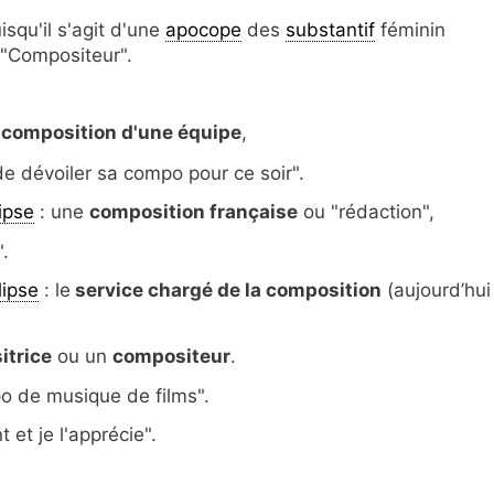
isqu'il s'agit d'une
apocope
des
substantif
féminin
 "Compositeur".
composition d'une équipe
,
de dévoiler sa compo pour ce soir".
lipse
: une
composition française
ou "rédaction",
.
lipse
: le
service chargé de la composition
(aujourd’hui
itrice
ou un
compositeur
.
o de musique de films".
et je l'apprécie".