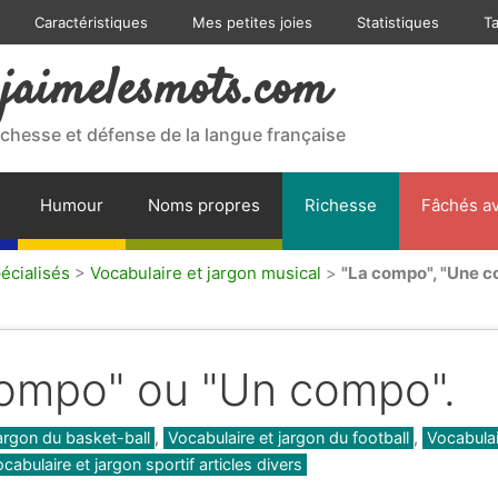
Caractéristiques
Mes petites joies
Statistiques
T
jaimelesmots.com
ichesse et défense de la langue française
Humour
Noms propres
Richesse
Fâchés av
écialisés
>
Vocabulaire et jargon musical
>
"La compo", "Une c
compo" ou "Un compo".
jargon du basket-ball
,
Vocabulaire et jargon du football
,
Vocabulai
cabulaire et jargon sportif articles divers