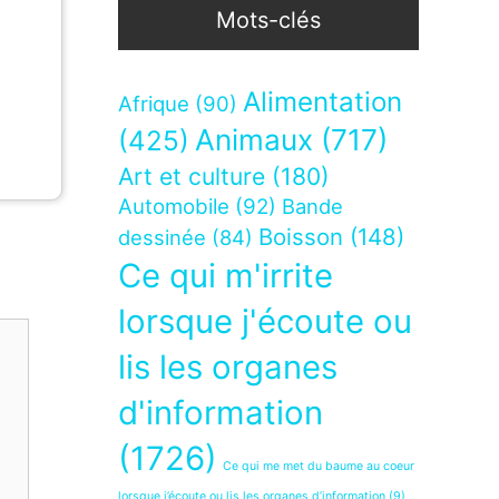
Mots-clés
Alimentation
Afrique
(90)
Animaux
(717)
(425)
Art et culture
(180)
Automobile
(92)
Bande
Boisson
(148)
dessinée
(84)
Ce qui m'irrite
lorsque j'écoute ou
lis les organes
d'information
(1726)
Ce qui me met du baume au coeur
lorsque j’écoute ou lis les organes d’information
(9)