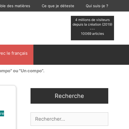
able des matières
Ce que je déteste
Qui suis-je ?
4 millions de visiteurs
depuis la création (2019)
---
10069 articles
ec le français
ompo" ou "Un compo".
Recherche
re
Rechercher :