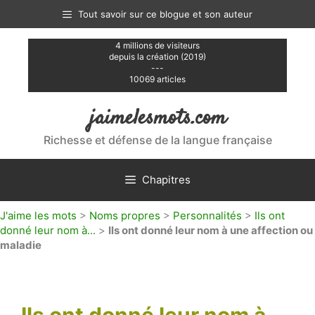
Aller
Tout savoir sur ce blogue et son auteur
au
contenu
4 millions de visiteurs
depuis la création (2019)
---
10069 articles
jaimelesmots.com
Richesse et défense de la langue française
Chapitres
J'aime les mots
>
Noms propres
>
Personnalités
>
Ils ont
donné leur nom à...
>
Ils ont donné leur nom à une affection ou
maladie
Ils ont donné leur nom à