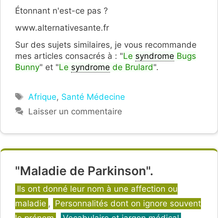
Étonnant n'est-ce pas ?
www.alternativesante.fr
Sur des sujets similaires, je vous recommande
mes articles consacrés à : "
Le
syndrome
Bugs
Bunny
" et "
Le
syndrome
de Brulard
".
Étiquettes
Afrique
,
Santé Médecine
Laisser un commentaire
"Maladie de Parkinson".
Catégories
Ils ont donné leur nom à une affection ou
maladie
,
Personnalités dont on ignore souvent
le prénom
,
Vocabulaire et jargon médical