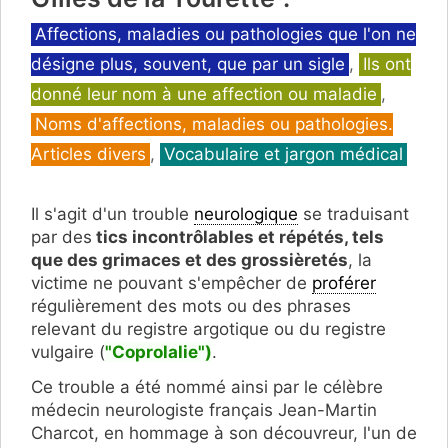
Catégories
Affections, maladies ou pathologies que l'on ne
désigne plus, souvent, que par un sigle
,
Ils ont
donné leur nom à une affection ou maladie
,
Noms d'affections, maladies ou pathologies.
Articles divers
,
Vocabulaire et jargon médical
Il s'agit d'un trouble
neurologique
se traduisant
par des
tics incontrôlables et répétés, tels
que des grimaces et des grossièretés
, la
victime ne pouvant s'empêcher de
proférer
régulièrement des mots ou des phrases
relevant du registre argotique ou du registre
vulgaire (
"Coprolalie")
.
Ce trouble a été nommé ainsi par le célèbre
médecin neurologiste français Jean-Martin
Charcot, en hommage à son découvreur, l'un de