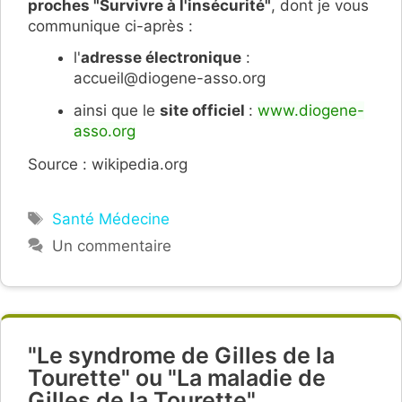
proches "Survivre à l'insécurité"
, dont je vous
communique ci-après :
l'
adresse électronique
:
accueil@diogene-asso.org
ainsi que le
site officiel
:
www.diogene-
asso.org
Source : wikipedia.org
Étiquettes
Santé Médecine
Un commentaire
"Le syndrome de Gilles de la
Tourette" ou "La maladie de
Gilles de la Tourette".