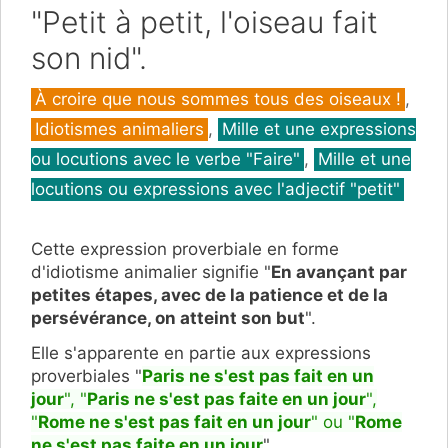
"Petit à petit, l'oiseau fait
son nid".
Catégories
À croire que nous sommes tous des oiseaux !
,
Idiotismes animaliers
,
Mille et une expressions
ou locutions avec le verbe "Faire"
,
Mille et une
locutions ou expressions avec l'adjectif "petit"
Cette expression proverbiale en forme
d'idiotisme animalier signifie "
En avançant par
petites étapes, avec de la patience et de la
persévérance, on atteint son but
".
Elle s'apparente en partie aux expressions
proverbiales "
Paris ne s'est pas fait en un
jour
", "
Paris ne s'est pas faite en un jour
",
"
Rome ne s'est pas fait en un jour
" ou "
Rome
ne s'est pas faite en un jour
".