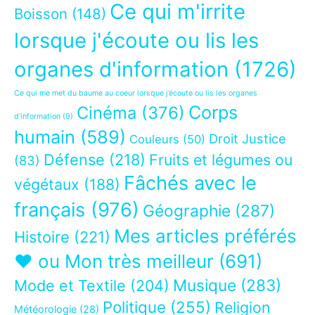
Ce qui m'irrite
Boisson
(148)
lorsque j'écoute ou lis les
organes d'information
(1726)
Ce qui me met du baume au coeur lorsque j’écoute ou lis les organes
Corps
Cinéma
(376)
d’information
(9)
humain
(589)
Droit Justice
Couleurs
(50)
Défense
(218)
Fruits et légumes ou
(83)
Fâchés avec le
végétaux
(188)
français
(976)
Géographie
(287)
Mes articles préférés
Histoire
(221)
❤ ou Mon très meilleur
(691)
Musique
(283)
Mode et Textile
(204)
Politique
(255)
Religion
Météorologie
(28)