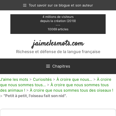
Aller
Tout savoir sur ce blogue et son auteur
au
contenu
4 millions de visiteurs
depuis la création (2019)
---
10069 articles
jaimelesmots.com
Richesse et défense de la langue française
Chapitres
J'aime les mots
>
Curiosités
>
À croire que nous...
>
À croire
que nous sommes tous...
>
À croire que nous sommes tous
des animaux !
>
À croire que nous sommes tous des oiseaux !
>
"Petit à petit, l'oiseau fait son nid".