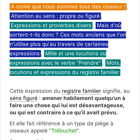
Catégories
À croire que nous sommes tous des oiseaux !
,
Attention au sens : propre ou figuré
,
Expressions et proverbes divers
,
Mais d'où
sortent-t-ils donc ? Ces mots anciens que l'on
n'utilise plus qu'au travers de certaines
expressions
,
Mille et une locutions ou
expressions avec le verbe "Prendre"
,
Mots,
locutions et expressions du registre familier
Cette expression du
registre familier
signifie, au
sens figuré
:
amener habilement quelqu’un à
faire une chose qui lui est désavantageuse,
ou qui est contraire à ce qu’il avait prévu.
Et elle fait référence à un type de piège à
oiseaux appelé "
Trébuchet
".