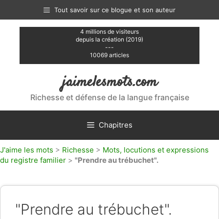
Aller
Tout savoir sur ce blogue et son auteur
au
contenu
4 millions de visiteurs
depuis la création (2019)
---
10069 articles
jaimelesmots.com
Richesse et défense de la langue française
Chapitres
J'aime les mots
>
Richesse
>
Mots, locutions et expressions
du registre familier
>
"Prendre au trébuchet".
"Prendre au trébuchet".