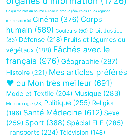
organes d'information
(1726)
Ce qui me met du baume au coeur lorsque j’écoute ou lis les organes
Corps
Cinéma
(376)
d’information
(9)
humain
(589)
Droit Justice
Couleurs
(50)
Défense
(218)
Fruits et légumes ou
(83)
Fâchés avec le
végétaux
(188)
français
(976)
Géographie
(287)
Mes articles préférés
Histoire
(221)
❤ ou Mon très meilleur
(691)
Musique
(283)
Mode et Textile
(204)
Politique
(255)
Religion
Météorologie
(28)
Santé Médecine
(612)
Sexe
(196)
Sport
(388)
(259)
Spécial FLE
(285)
Transports
(224)
Télévision
(148)