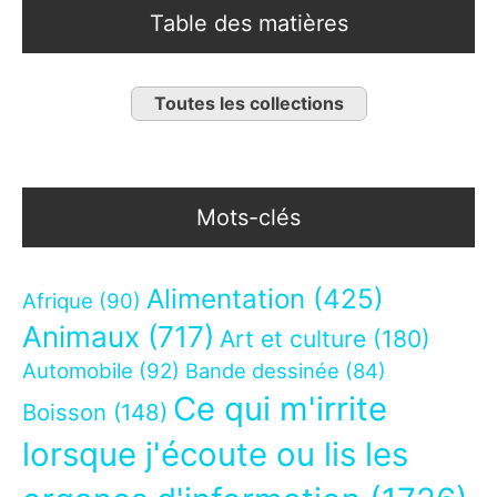
Table des matières
Toutes les collections
Mots-clés
Alimentation
(425)
Afrique
(90)
Animaux
(717)
Art et culture
(180)
Automobile
(92)
Bande dessinée
(84)
Ce qui m'irrite
Boisson
(148)
lorsque j'écoute ou lis les