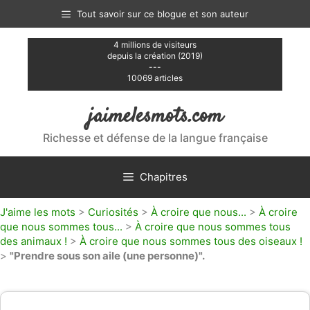
Aller
Tout savoir sur ce blogue et son auteur
au
contenu
4 millions de visiteurs
depuis la création (2019)
---
10069 articles
jaimelesmots.com
Richesse et défense de la langue française
Chapitres
J'aime les mots
>
Curiosités
>
À croire que nous...
>
À croire
que nous sommes tous...
>
À croire que nous sommes tous
des animaux !
>
À croire que nous sommes tous des oiseaux !
>
"Prendre sous son aile (une personne)".