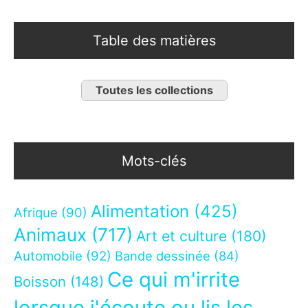
Table des matières
Toutes les collections
Mots-clés
Alimentation
(425)
Afrique
(90)
Animaux
(717)
Art et culture
(180)
Automobile
(92)
Bande dessinée
(84)
Ce qui m'irrite
Boisson
(148)
lorsque j'écoute ou lis les