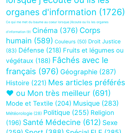
organes d'information
(1726)
Ce qui me met du baume au coeur lorsque j’écoute ou lis les organes
Corps
Cinéma
(376)
d’information
(9)
humain
(589)
Droit Justice
Couleurs
(50)
Défense
(218)
Fruits et légumes ou
(83)
Fâchés avec le
végétaux
(188)
français
(976)
Géographie
(287)
Mes articles préférés
Histoire
(221)
❤ ou Mon très meilleur
(691)
Musique
(283)
Mode et Textile
(204)
Politique
(255)
Religion
Météorologie
(28)
Santé Médecine
(612)
Sexe
(196)
Sport
(388)
(259)
Spécial FLE
(285)