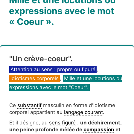
expressions avec le mot
« Coeur ».
"Un crève-coeur".
Catégories
Attention au sens : propre ou figuré
,
Idiotismes corporels
,
Mille et une locutions ou
expressions avec le mot "Coeur".
Ce
substantif
masculin en forme d'idiotisme
corporel appartient au
langage courant
.
Et il désigne, au
sens figuré
:
un déchirement,
une peine profonde mêlée de
compassion
et