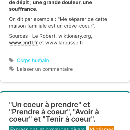
de dépit ; une grande douleur, une
souffrance
.
On dit par exemple : "Me séparer de cette
maison familiale est un crève-coeur".
Sources : Le Robert, wiktionary.org,
www.cnrtl.fr
et www.larousse.fr
Étiquettes
Corps humain
Laisser un commentaire
"Un coeur à prendre" et
"Prendre à coeur", "Avoir à
coeur" et "Tenir à coeur".
Catégories
Expressions et proverbes divers
,
Idiotismes