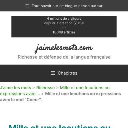
Aller
Tout savoir sur ce blogue et son auteur
au
contenu
4 millions de visiteurs
depuis la création (2019)
---
10069 articles
jaimelesmots.com
Richesse et défense de la langue française
Chapitres
J'aime les mots
>
Richesse
>
Mille et une locutions ou
expressions avec ...
>
Mille et une locutions ou expressions
avec le mot "Coeur".
Mille et une locutions ou