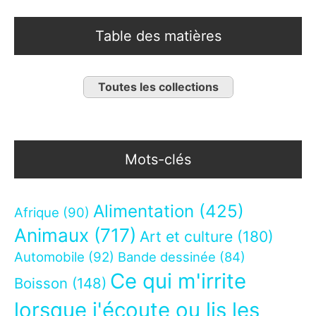
Table des matières
Toutes les collections
Mots-clés
Alimentation
(425)
Afrique
(90)
Animaux
(717)
Art et culture
(180)
Automobile
(92)
Bande dessinée
(84)
Ce qui m'irrite
Boisson
(148)
lorsque j'écoute ou lis les