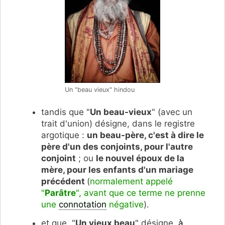
Un "beau vieux" hindou
tandis que "
Un beau-vieux
" (avec un
trait d'union) désigne, dans le registre
argotique :
un beau-père, c'est à dire le
père d'un des conjoints, pour l'autre
conjoint
; ou
le nouvel époux de la
mère, pour les enfants d'un mariage
précédent
(
normalement appelé
"
Parâtre
", avant que ce terme ne prenne
une
connotation
négative
).
et que "
Un vieux beau
" désigne,
à