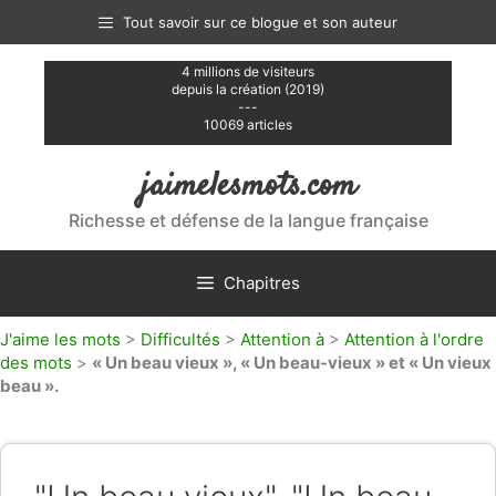
Aller
Tout savoir sur ce blogue et son auteur
au
contenu
4 millions de visiteurs
depuis la création (2019)
---
10069 articles
jaimelesmots.com
Richesse et défense de la langue française
Chapitres
J'aime les mots
>
Difficultés
>
Attention à
>
Attention à l'ordre
des mots
>
« Un beau vieux », « Un beau-vieux » et « Un vieux
beau ».