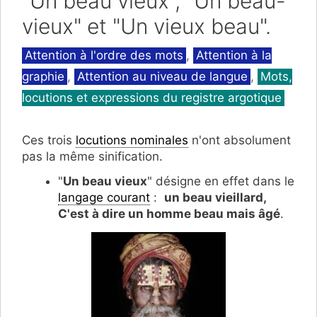
"Un beau vieux", "Un beau-
vieux" et "Un vieux beau".
Catégories
Attention à l'ordre des mots
,
Attention à la
graphie
,
Attention au niveau de langue
,
Mots,
locutions et expressions du registre argotique
Ces trois
locutions nominales
n'ont absolument
pas la même sinification.
"
Un beau vieux
" désigne en effet dans le
langage courant
:
un beau vieillard,
C'est à dire un homme beau mais âgé
.