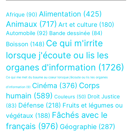
Alimentation
(425)
Afrique
(90)
Animaux
(717)
Art et culture
(180)
Automobile
(92)
Bande dessinée
(84)
Ce qui m'irrite
Boisson
(148)
lorsque j'écoute ou lis les
organes d'information
(1726)
Ce qui me met du baume au coeur lorsque j’écoute ou lis les organes
Corps
Cinéma
(376)
d’information
(9)
humain
(589)
Droit Justice
Couleurs
(50)
Défense
(218)
Fruits et légumes ou
(83)
Fâchés avec le
végétaux
(188)
français
(976)
Géographie
(287)