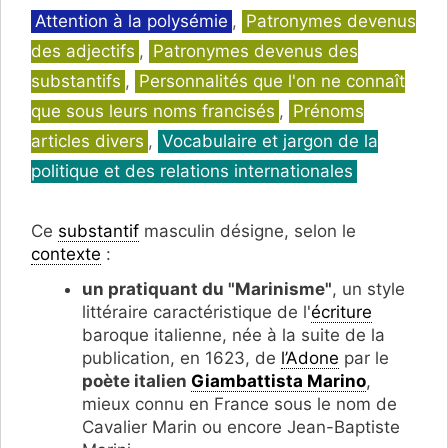
Catégories
Attention à la polysémie
,
Patronymes devenus
des adjectifs
,
Patronymes devenus des
substantifs
,
Personnalités que l'on ne connaît
que sous leurs noms francisés
,
Prénoms
articles divers
,
Vocabulaire et jargon de la
politique et des relations internationales
Ce
substantif
masculin désigne, selon le
contexte
:
un pratiquant du "Marinisme"
, un style
littéraire caractéristique de l'
écriture
baroque italienne, née à la suite de la
publication, en 1623, de
l’Adone
par le
poète italien
Giambattista Marino
,
mieux connu en France sous le nom de
Cavalier Marin ou encore Jean-Baptiste