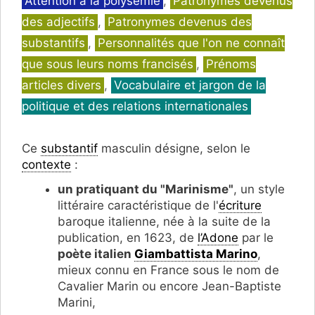
Attention à la polysémie
,
Patronymes devenus
des adjectifs
,
Patronymes devenus des
substantifs
,
Personnalités que l'on ne connaît
que sous leurs noms francisés
,
Prénoms
articles divers
,
Vocabulaire et jargon de la
politique et des relations internationales
Ce
substantif
masculin désigne, selon le
contexte
:
un pratiquant du "Marinisme"
, un style
littéraire caractéristique de l'
écriture
baroque italienne, née à la suite de la
publication, en 1623, de
l’Adone
par le
poète italien
Giambattista Marino
,
mieux connu en France sous le nom de
Cavalier Marin ou encore Jean-Baptiste
Marini,