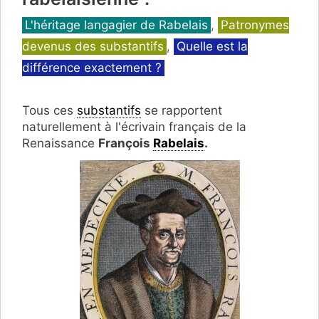
Catégories
L'héritage langagier de Rabelais
,
Patronymes
devenus des substantifs
,
Quelle est la
différence exactement ?
Tous ces
substantifs
se rapportent
naturellement à
l'écrivain français de la
Renaissance
François
Rabelais
.