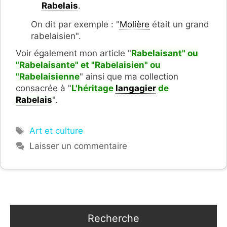
Rabelais
.
On dit par exemple : "
Molière
était un grand
rabelaisien".
Voir également mon article "
Rabelaisant" ou
"Rabelaisante" et "Rabelaisien" ou
"Rabelaisienne
" ainsi que ma collection
consacrée à "
L'héritage
langagier
de
Rabelais
".
Étiquettes
Art et culture
Laisser un commentaire
Recherche