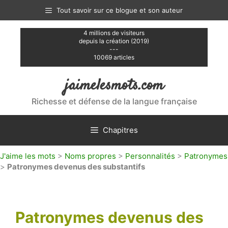
Aller
Tout savoir sur ce blogue et son auteur
au
contenu
4 millions de visiteurs
depuis la création (2019)
---
10069 articles
jaimelesmots.com
Richesse et défense de la langue française
Chapitres
J'aime les mots
>
Noms propres
>
Personnalités
>
Patronymes
>
Patronymes devenus des substantifs
Patronymes devenus des