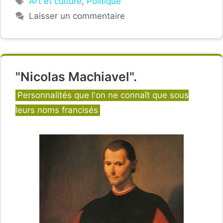
Art et culture
,
Politique
Laisser un commentaire
"Nicolas Machiavel".
Catégories
Personnalités que l'on ne connaît que sous
leurs noms francisés