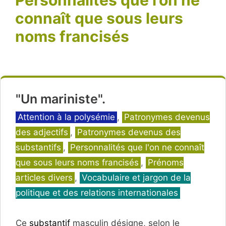
connaît que sous leurs
noms francisés
"Un mariniste".
Catégories
Attention à la polysémie
,
Patronymes devenus
des adjectifs
,
Patronymes devenus des
substantifs
,
Personnalités que l'on ne connaît
que sous leurs noms francisés
,
Prénoms
articles divers
,
Vocabulaire et jargon de la
politique et des relations internationales
Ce
substantif
masculin désigne, selon le