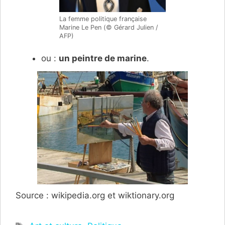
La femme politique française
Marine Le Pen (© Gérard Julien /
AFP)
ou :
un peintre de marine
.
Source : wikipedia.org et wiktionary.org
Étiquettes