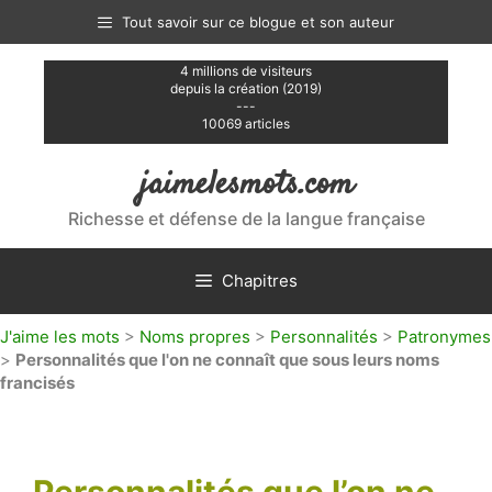
Aller
Tout savoir sur ce blogue et son auteur
au
contenu
4 millions de visiteurs
depuis la création (2019)
---
10069 articles
jaimelesmots.com
Richesse et défense de la langue française
Chapitres
J'aime les mots
>
Noms propres
>
Personnalités
>
Patronymes
>
Personnalités que l'on ne connaît que sous leurs noms
francisés
Personnalités que l’on ne