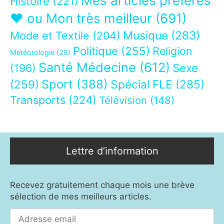
Mes articles préférés
Histoire
(221)
❤ ou Mon très meilleur
(691)
Musique
(283)
Mode et Textile
(204)
Politique
(255)
Religion
Météorologie
(28)
Santé Médecine
(612)
Sexe
(196)
Sport
(388)
(259)
Spécial FLE
(285)
Transports
(224)
Télévision
(148)
Lettre d’information
Recevez gratuitement chaque mois une brève
sélection de mes meilleurs articles.