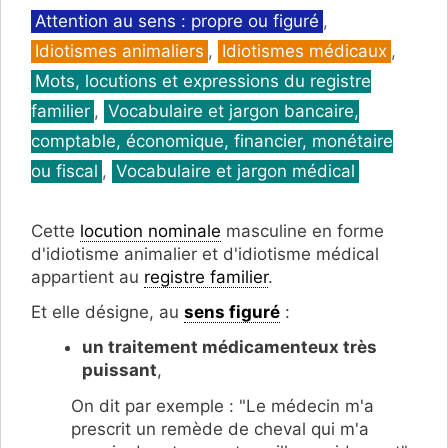
Catégories
Attention au sens : propre ou figuré
,
Idiotismes animaliers
,
Idiotismes médicaux
,
Mots, locutions et expressions du registre
familier
,
Vocabulaire et jargon bancaire,
comptable, économique, financier, monétaire
ou fiscal
,
Vocabulaire et jargon médical
Cette
locution nominale
masculine en forme
d'idiotisme animalier et d'idiotisme médical
appartient au
registre familier
.
Et elle désigne, au
sens figuré
:
un traitement médicamenteux très
puissant
,
On dit par exemple : "Le médecin m'a
prescrit un remède de cheval qui m'a