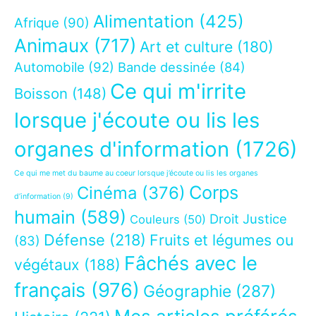
Alimentation
(425)
Afrique
(90)
Animaux
(717)
Art et culture
(180)
Automobile
(92)
Bande dessinée
(84)
Ce qui m'irrite
Boisson
(148)
lorsque j'écoute ou lis les
organes d'information
(1726)
Ce qui me met du baume au coeur lorsque j’écoute ou lis les organes
Corps
Cinéma
(376)
d’information
(9)
humain
(589)
Droit Justice
Couleurs
(50)
Défense
(218)
Fruits et légumes ou
(83)
Fâchés avec le
végétaux
(188)
français
(976)
Géographie
(287)