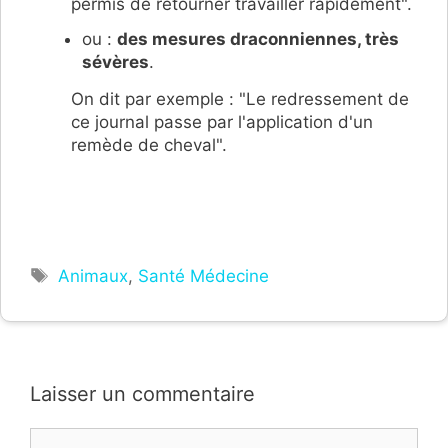
permis de retourner travailler rapidement".
ou :
des mesures draconniennes, très
sévères
.
On dit par exemple : "Le redressement de
ce journal passe par l'application d'un
remède de cheval".
Étiquettes
Animaux
,
Santé Médecine
Laisser un commentaire
Commentaire