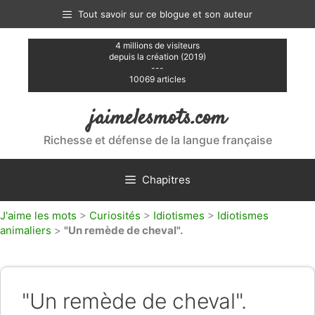
Aller
Tout savoir sur ce blogue et son auteur
au
contenu
4 millions de visiteurs
depuis la création (2019)
---
10069 articles
jaimelesmots.com
Richesse et défense de la langue française
Chapitres
J'aime les mots
>
Curiosités
>
Idiotismes
>
Idiotismes
animaliers
>
"Un remède de cheval".
"Un remède de cheval".