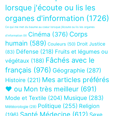
lorsque j'écoute ou lis les
organes d'information
(1726)
Ce qui me met du baume au coeur lorsque j’écoute ou lis les organes
Corps
Cinéma
(376)
d’information
(9)
humain
(589)
Droit Justice
Couleurs
(50)
Défense
(218)
Fruits et légumes ou
(83)
Fâchés avec le
végétaux
(188)
français
(976)
Géographie
(287)
Mes articles préférés
Histoire
(221)
❤ ou Mon très meilleur
(691)
Musique
(283)
Mode et Textile
(204)
Politique
(255)
Religion
Météorologie
(28)
Santé Médecine
(612)
Sexe
(196)