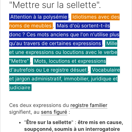
"Mettre sur la sellette".
Catégories
Attention à la polysémie
,
Idiotismes avec des
noms de meubles
,
Mais d'où sortent-t-ils
donc ? Ces mots anciens que l'on n'utilise plus
qu'au travers de certaines expressions
,
Mille
et une expressions ou locutions avec le verbe
"Mettre"
,
Mots, locutions et expressions
d'autrefois ou Le registre désuet
,
Vocabulaire
et jargon administratif, immobilier, juridique et
judiciaire
Ces deux expressions du
registre familier
signifient, au
sens figuré
:
"
Être sur la sellette
" :
être mis en cause,
soupçonné, soumis à un interrogatoire