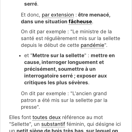
serré
.
Et donc,
par extension
:
être menacé,
dans une situation
fâcheuse
.
On dit par exemple : "Le ministre de la
santé est régulièrement mis sur la sellette
depuis le début de cette
pandémie
".
et "
Mettre sur la sellette
" :
mettre en
cause, interroger longuement et
précisément, soumettre à un
interrogatoire serré ; exposer aux
critiques les plus sévères
.
On dit par exemple : "L'ancien grand
patron a été mis sur la sellette par la
presse".
Elles font
toutes deux
référence au mot
"Sellette", un
substantif
féminin, qui désigne ici
un
petit siège de bois très bas, sur lequel on