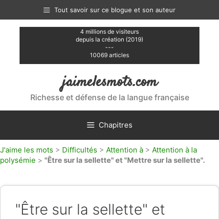
Aller
Tout savoir sur ce blogue et son auteur
au
contenu
4 millions de visiteurs
depuis la création (2019)
---
10069 articles
jaimelesmots.com
Richesse et défense de la langue française
Chapitres
J'aime les mots
>
Difficultés
>
Attention à
>
Attention à la
polysémie
>
"Être sur la sellette" et "Mettre sur la sellette".
"Être sur la sellette" et