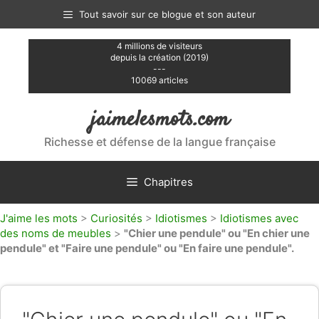
Aller
Tout savoir sur ce blogue et son auteur
au
contenu
4 millions de visiteurs
depuis la création (2019)
---
10069 articles
jaimelesmots.com
Richesse et défense de la langue française
Chapitres
J'aime les mots
>
Curiosités
>
Idiotismes
>
Idiotismes avec
des noms de meubles
>
"Chier une pendule" ou "En chier une
pendule" et "Faire une pendule" ou "En faire une pendule".