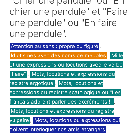
"Chier une pendule" ou "En
chier une pendule" et "Faire
une pendule" ou "En faire
une pendule".
Catégories
Attention au sens : propre ou figuré
,
Idiotismes avec des noms de meubles
,
Mille
et une expressions ou locutions avec le verbe
"Faire"
,
Mots, locutions et expressions du
registre argotique
,
Mots, locutions et
expressions du registre scatologique ou "Les
français adorent parler des excréments !"
,
Mots, locutions et expressions du registre
vulgaire
,
Mots, locutions ou expressions qui
doivent interloquer nos amis étrangers