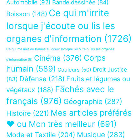
Automobile
(92)
Bande dessinée
(84)
Ce qui m'irrite
Boisson
(148)
lorsque j'écoute ou lis les
organes d'information
(1726)
Ce qui me met du baume au coeur lorsque j’écoute ou lis les organes
Corps
Cinéma
(376)
d’information
(9)
humain
(589)
Droit Justice
Couleurs
(50)
Défense
(218)
Fruits et légumes ou
(83)
Fâchés avec le
végétaux
(188)
français
(976)
Géographie
(287)
Mes articles préférés
Histoire
(221)
❤ ou Mon très meilleur
(691)
Musique
(283)
Mode et Textile
(204)