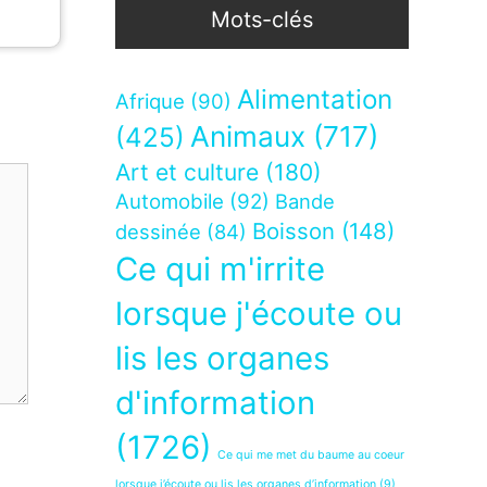
Mots-clés
Alimentation
Afrique
(90)
Animaux
(717)
(425)
Art et culture
(180)
Automobile
(92)
Bande
Boisson
(148)
dessinée
(84)
Ce qui m'irrite
lorsque j'écoute ou
lis les organes
d'information
(1726)
Ce qui me met du baume au coeur
lorsque j’écoute ou lis les organes d’information
(9)