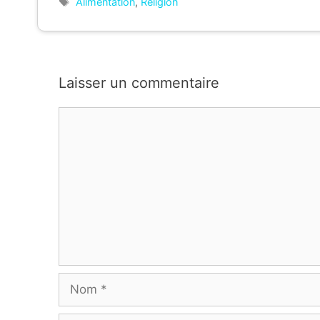
Étiquettes
Alimentation
,
Religion
Laisser un commentaire
Commentaire
Nom