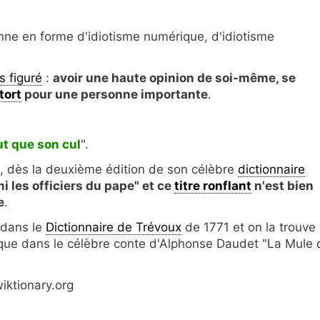
enne en forme d'idiotisme numérique, d'idiotisme
s figuré
:
avoir une haute opinion de soi-même, se
tort
pour une personne importante
.
t que son cul
".
ré, dès la deuxième édition de son célèbre
dictionnaire
mi les officiers du pape" et ce
titre ronflant
n'est bien
e
.
s dans le
Dictionnaire de Trévoux
de 1771 et on la trouve
i que dans le célèbre conte d'Alphonse Daudet "La Mule 
iktionary.org