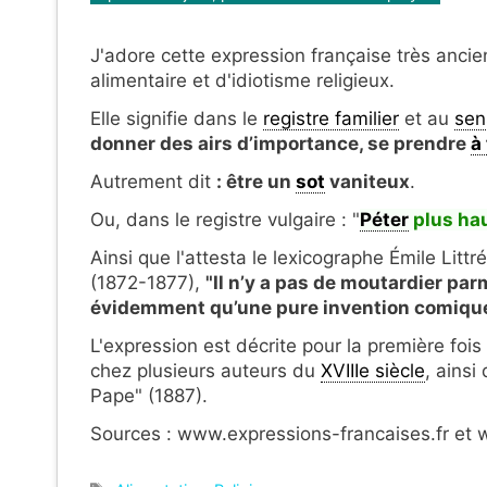
J'adore cette expression française très anci
alimentaire et d'idiotisme religieux.
Elle signifie dans le
registre familier
et au
sen
donner des airs d’importance, se prendre
à 
Autrement dit
: être un
sot
vaniteux
.
Ou, dans le registre vulgaire : "
Péter
plus hau
Ainsi que l'attesta le lexicographe Émile Litt
(1872-1877),
"Il n’y a pas de moutardier par
évidemment qu’une pure invention comiqu
L'expression est décrite pour la première foi
chez plusieurs auteurs du
XVIIIe siècle
, ains
Pape" (1887).
Sources : www.expressions-francaises.fr et w