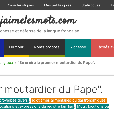
Caractéristiques
Mes petites joies
Statistiques
T
jaimelesmots.com
ichesse et défense de la langue française
Humour
Noms propres
Richesse
Fâchés av
eligieux
>
"Se croire le premier moutardier du Pape".
er moutardier du Pape".
proverbes divers
,
Idiotismes alimentaires ou gastronomiques
,
ocutions et expressions du registre familier
,
Mots, locutions ou