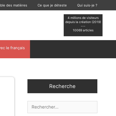
able des matières
Ce que je déteste
Qui suis-je ?
4 millions de visiteurs
depuis la création (2019)
---
10069 articles
ec le français
Recherche
Rechercher :