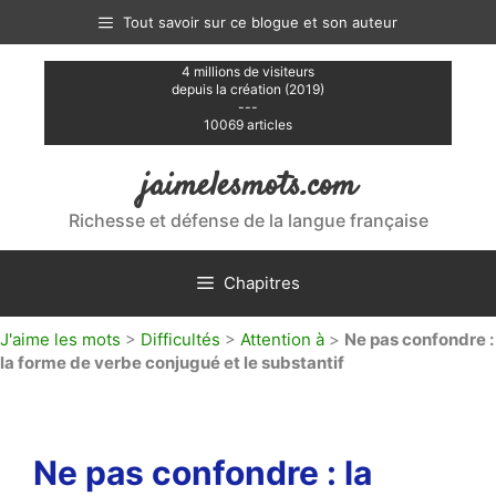
Aller
Tout savoir sur ce blogue et son auteur
au
contenu
4 millions de visiteurs
depuis la création (2019)
---
10069 articles
jaimelesmots.com
Richesse et défense de la langue française
Chapitres
J'aime les mots
>
Difficultés
>
Attention à
>
Ne pas confondre :
la forme de verbe conjugué et le substantif
Ne pas confondre : la