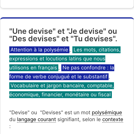
"Une devise" et "Je devise" ou
"Des devises" et "Tu devises".
Catégories
Attention à la polysémie
,
Les mots, citations,
expressions et locutions latins que nous
utilisons en français
,
Ne pas confondre : la
forme de verbe conjugué et le substantif
,
Vocabulaire et jargon bancaire, comptable,
économique, financier, monétaire ou fiscal
"Devise" ou "Devises" est un mot
polysémique
du
langage courant
signifiant, selon le
contexte
: