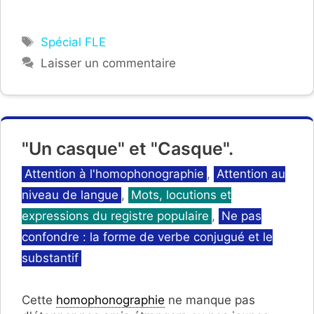
Étiquettes
Spécial FLE
Laisser un commentaire
"Un casque" et "Casque".
Catégories
Attention à l'homophonographie
,
Attention au
niveau de langue
,
Mots, locutions et
expressions du registre populaire
,
Ne pas
confondre : la forme de verbe conjugué et le
substantif
Cette
homophonographie
ne manque pas