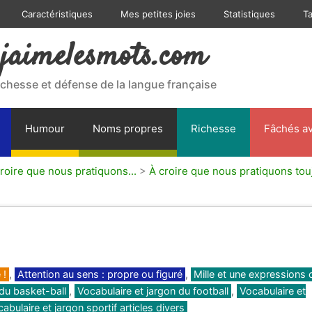
Caractéristiques
Mes petites joies
Statistiques
T
jaimelesmots.com
ichesse et défense de la langue française
Humour
Noms propres
Richesse
Fâchés av
roire que nous pratiquons...
>
À croire que nous pratiquons tou
 !
,
Attention au sens : propre ou figuré
,
Mille et une expressions 
 du basket-ball
,
Vocabulaire et jargon du football
,
Vocabulaire et
abulaire et jargon sportif articles divers