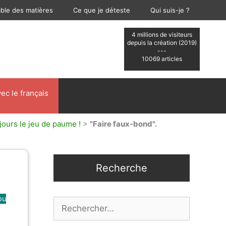
able des matières
Ce que je déteste
Qui suis-je ?
4 millions de visiteurs
depuis la création (2019)
---
10069 articles
ec le français
jours le jeu de paume !
>
"Faire faux-bond".
Recherche
ou
Rechercher :