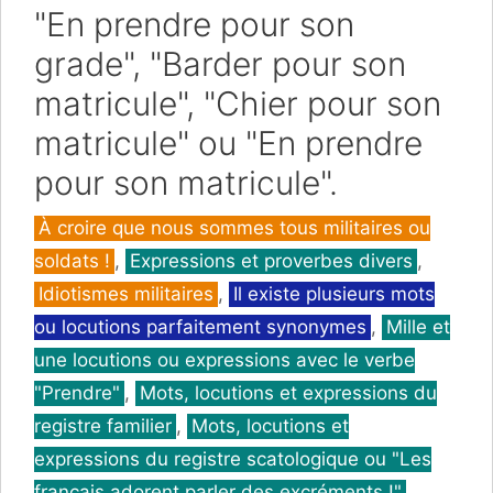
"En prendre pour son
grade", "Barder pour son
matricule", "Chier pour son
matricule" ou "En prendre
pour son matricule".
Catégories
À croire que nous sommes tous militaires ou
soldats !
,
Expressions et proverbes divers
,
Idiotismes militaires
,
Il existe plusieurs mots
ou locutions parfaitement synonymes
,
Mille et
une locutions ou expressions avec le verbe
"Prendre"
,
Mots, locutions et expressions du
registre familier
,
Mots, locutions et
expressions du registre scatologique ou "Les
français adorent parler des excréments !"
,