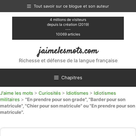
Aller
Tout savoir sur ce blogue et son auteur
au
contenu
4 millions de visiteurs
depuis la création (2019)
---
10069 articles
jaimelesmots.com
Richesse et défense de la langue française
Chapitres
J'aime les mots
>
Curiosités
>
Idiotismes
>
Idiotismes
militaires
>
"En prendre pour son grade", "Barder pour son
matricule", "Chier pour son matricule" ou "En prendre pour son
matricule".