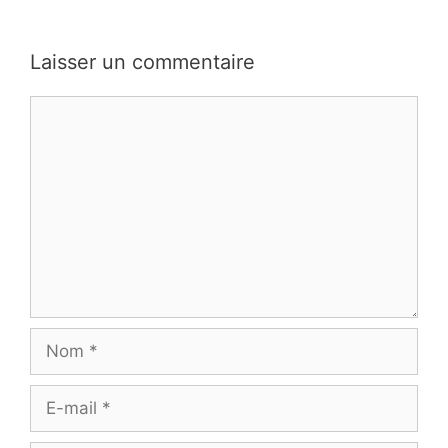
Laisser un commentaire
Commentaire
Nom
E-
mail