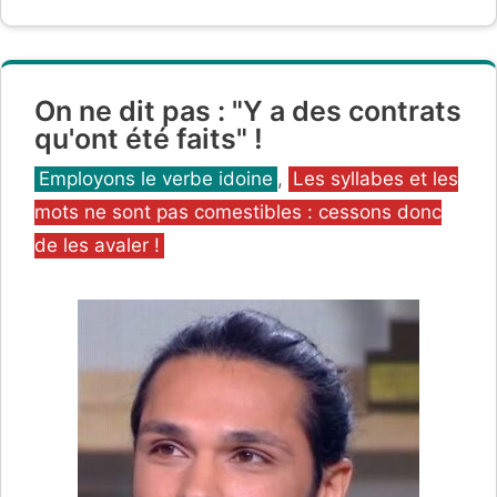
On ne dit pas : "Y a des contrats
qu'ont été faits" !
Catégories
Employons le verbe idoine
,
Les syllabes et les
mots ne sont pas comestibles : cessons donc
de les avaler !