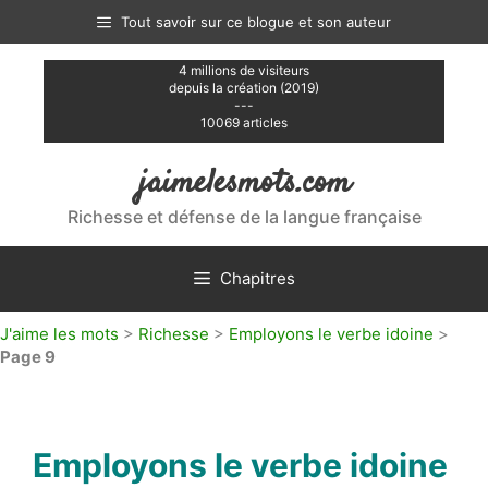
Aller
Tout savoir sur ce blogue et son auteur
au
contenu
4 millions de visiteurs
depuis la création (2019)
---
10069 articles
jaimelesmots.com
Richesse et défense de la langue française
Chapitres
J'aime les mots
>
Richesse
>
Employons le verbe idoine
>
Page 9
Employons le verbe idoine