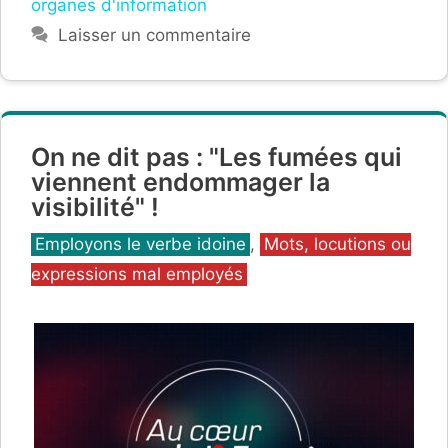
organes d'information
Laisser un commentaire
On ne dit pas : "Les fumées qui
viennent endommager la
visibilité" !
Catégories
Employons le verbe idoine
,
Mots, locutions ou
expressions mal employés