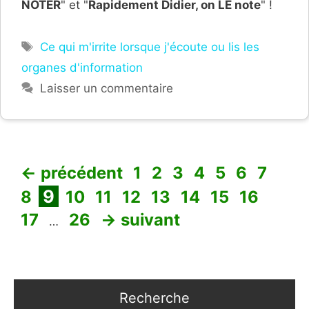
NOTER
" et "
Rapidement Didier, on LE note
" !
Étiquettes
Ce qui m'irrite lorsque j'écoute ou lis les
organes d'information
Laisser un commentaire
Page
Page
Page
Page
Page
Page
Page
Pag
←
précédent
1
2
3
4
5
6
7
Page
Page
Page
Page
Page
Page
Page
Page
Page
9
8
10
11
12
13
14
15
16
Page
17
26
→
suivant
…
Recherche