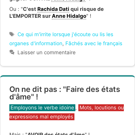
Ou : "
C'est
Rachida Dati
qui risque de
L'EMPORTER sur
Anne Hidalgo
" !
Étiquettes
Ce qui m'irrite lorsque j'écoute ou lis les
organes d'information
,
Fâchés avec le français
Laisser un commentaire
On ne dit pas : "Faire des états
d'âme" !
Catégories
Employons le verbe idoine
,
Mots, locutions ou
expressions mal employés
Mais : "
AVOIR des états d'âme
" !