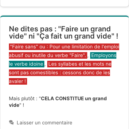
Ne dites pas : "Faire un grand
vide" ni "Ça fait un grand vide" !
Catégories
"Faire sans" ou : Pour une limitation de l'emploi
abusif ou inutile du verbe "Faire".
,
Employons
le verbe idoine
,
Les syllabes et les mots ne
sont pas comestibles : cessons donc de les
avaler !
Mais plutôt : "
CELA CONSTITUE un grand
vide
" !
Laisser un commentaire