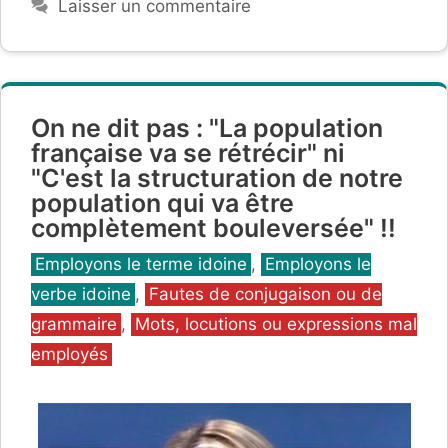
Laisser un commentaire
On ne dit pas : "La population
française va se rétrécir" ni
"C'est la structuration de notre
population qui va être
complètement bouleversée" !!
Catégories
Employons le terme idoine
,
Employons le
verbe idoine
,
Fautes de conjugaison ou de
grammaire
,
Mots, locutions ou expressions mal
employés