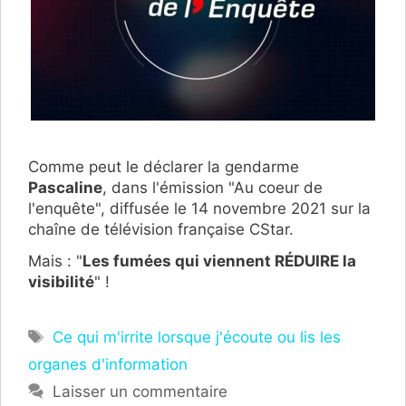
Comme peut le déclarer la gendarme
Pascaline
, dans l'émission "Au coeur de
l'enquête", diffusée le 14 novembre 2021 sur la
chaîne de télévision française CStar.
Mais : "
Les fumées qui viennent RÉDUIRE la
visibilité
" !
Étiquettes
Ce qui m'irrite lorsque j'écoute ou lis les
organes d'information
Laisser un commentaire