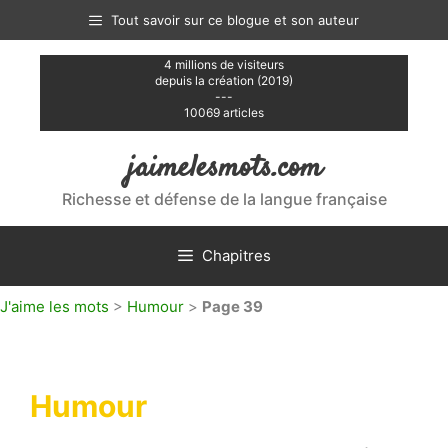
Aller
Tout savoir sur ce blogue et son auteur
au
contenu
4 millions de visiteurs
depuis la création (2019)
---
10069 articles
jaimelesmots.com
Richesse et défense de la langue française
Chapitres
J'aime les mots
>
Humour
>
Page 39
Humour