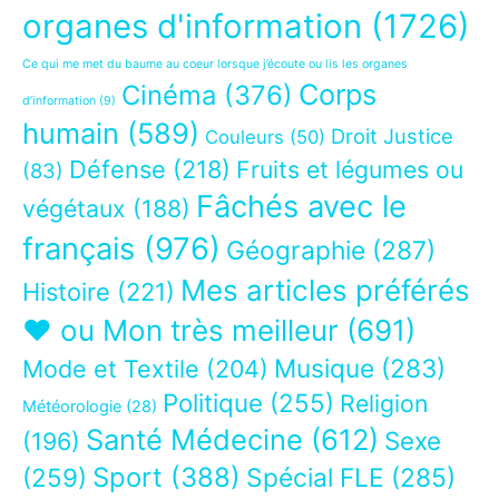
organes d'information
(1726)
Ce qui me met du baume au coeur lorsque j’écoute ou lis les organes
Corps
Cinéma
(376)
d’information
(9)
humain
(589)
Droit Justice
Couleurs
(50)
Défense
(218)
Fruits et légumes ou
(83)
Fâchés avec le
végétaux
(188)
français
(976)
Géographie
(287)
Mes articles préférés
Histoire
(221)
❤ ou Mon très meilleur
(691)
Musique
(283)
Mode et Textile
(204)
Politique
(255)
Religion
Météorologie
(28)
Santé Médecine
(612)
Sexe
(196)
Sport
(388)
(259)
Spécial FLE
(285)