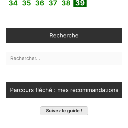
Page
Page
Page
Page
Page
39
34
35
36
37
38
Recherche
Rechercher :
Parcours fléché : mes recommandations
Suivez le guide !