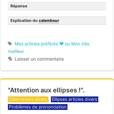
Réponse
Explication du
calembour
Étiquettes
Mes articles préférés ❤ ou Mon très
meilleur
Laisser un commentaire
"Attention aux ellipses !".
Catégories
Calembours divers
,
Ellipses articles divers
,
Problèmes de prononciation