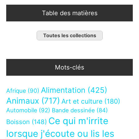
Table des matières
Toutes les collections
Mots-clés
Alimentation
(425)
Afrique
(90)
Animaux
(717)
Art et culture
(180)
Automobile
(92)
Bande dessinée
(84)
Ce qui m'irrite
Boisson
(148)
lorsque j'écoute ou lis les