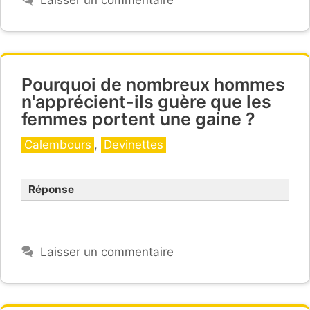
Laisser un commentaire
Pourquoi de nombreux hommes
n'apprécient-ils guère que les
femmes portent une gaine ?
Catégories
Calembours
,
Devinettes
Réponse
gaine
Laisser un commentaire