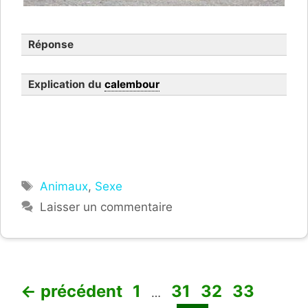
Réponse
Explication du
calembour
Étiquettes
Animaux
,
Sexe
Laisser un commentaire
Page
Page
Page
Page
Page
←
précédent
1
31
32
33
…