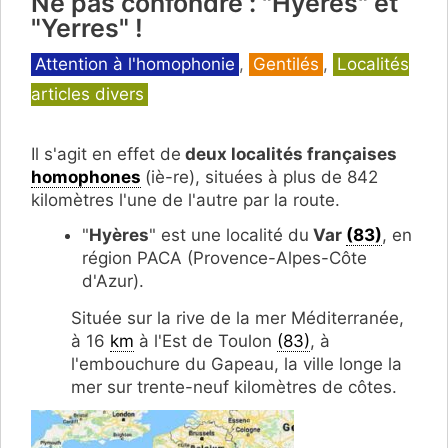
Ne pas confondre : "Hyères" et
"Yerres" !
Catégories
Attention à l'homophonie
,
Gentilés
,
Localités
articles divers
Il s'agit en effet de
deux localités françaises
homophones
(iè-re), situées à plus de 842
kilomètres l'une de l'autre par la route.
"
Hyères
" est une localité du
Var
(83)
, en
région PACA (Provence-Alpes-Côte
d'Azur).
Située sur la rive de la mer Méditerranée,
à 16
km
à l'Est de Toulon
(83)
, à
l'embouchure du Gapeau, la ville longe la
mer sur trente-neuf kilomètres de côtes.