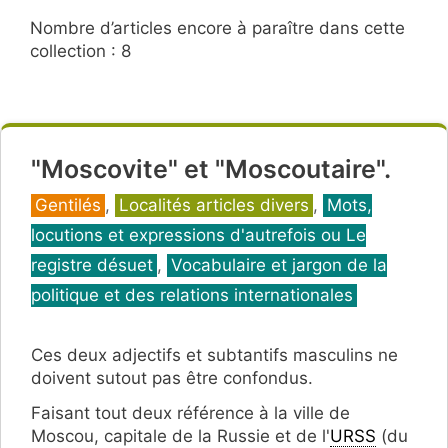
Nombre d’articles encore à paraître dans cette
collection : 8
"Moscovite" et "Moscoutaire".
Catégories
Gentilés
,
Localités articles divers
,
Mots,
locutions et expressions d'autrefois ou Le
registre désuet
,
Vocabulaire et jargon de la
politique et des relations internationales
Ces deux adjectifs et subtantifs masculins ne
doivent sutout pas être confondus.
Faisant tout deux référence à la ville de
Moscou, capitale de la Russie et de l'
URSS
(du