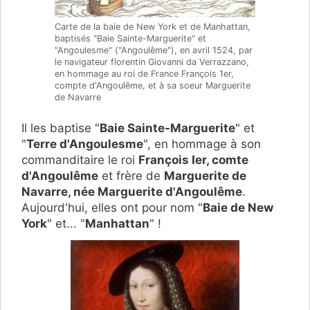
Carte de la baie de New York et de Manhattan,
baptisés "Baie Sainte-Marguerite" et
"Angoulesme" ("Angoulême"), en avril 1524, par
le navigateur florentin Giovanni da Verrazzano,
en hommage au roi de France François 1er,
compte d'Angoulême, et à sa soeur Marguerite
de Navarre
Il les baptise "
Baie Sainte-Marguerite
" et
"
Terre d'Angoulesme
", en hommage à son
commanditaire le roi
François Ier, comte
d'Angoulême
et frère de
Marguerite de
Navarre, née Marguerite d'Angoulême
.
Aujourd'hui, elles ont pour nom "
Baie de New
York
" et... "
Manhattan
" !