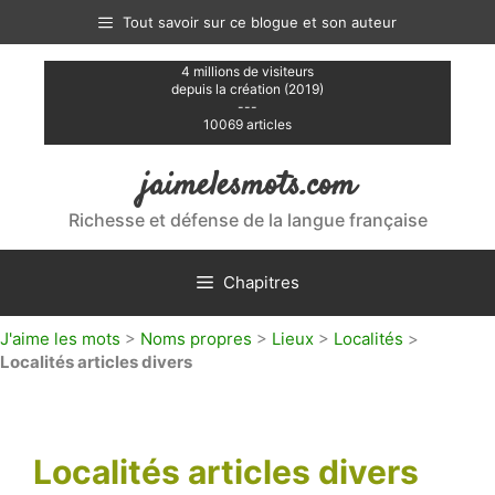
Aller
Tout savoir sur ce blogue et son auteur
au
contenu
4 millions de visiteurs
depuis la création (2019)
---
10069 articles
jaimelesmots.com
Richesse et défense de la langue française
Chapitres
J'aime les mots
>
Noms propres
>
Lieux
>
Localités
>
Localités articles divers
Localités articles divers