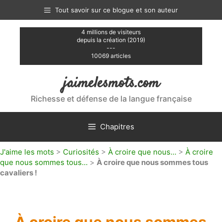
Aller
Tout savoir sur ce blogue et son auteur
au
contenu
4 millions de visiteurs
depuis la création (2019)
---
10069 articles
jaimelesmots.com
Richesse et défense de la langue française
Chapitres
J'aime les mots
>
Curiosités
>
À croire que nous...
>
À croire
que nous sommes tous...
>
À croire que nous sommes tous
cavaliers !
À croire que nous sommes