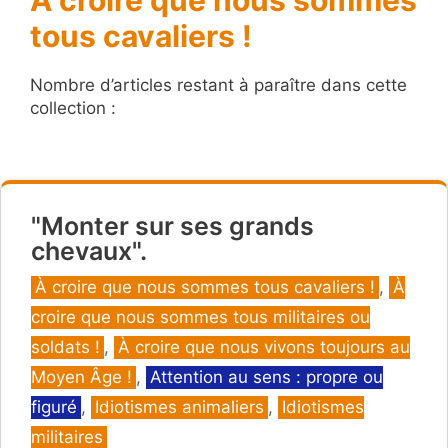
tous cavaliers !
Nombre d’articles restant à paraître dans cette
collection :
"Monter sur ses grands
chevaux".
Catégories
À croire que nous sommes tous cavaliers !
,
À
croire que nous sommes tous militaires ou
soldats !
,
À croire que nous vivons toujours au
Moyen Âge !
,
Attention au sens : propre ou
figuré
,
Idiotismes animaliers
,
Idiotismes
militaires