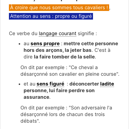
Catégories
À croire que nous sommes tous cavaliers !
,
Attention au sens : propre ou figuré
Ce verbe du
langage courant
signifie :
au
sens propre
:
mettre cette personne
hors des arçons, la jeter bas
. C'est à
dire
la faire tomber de la selle
.
On dit par exemple : "Ce cheval a
désarçonné son cavalier en pleine course".
et au
sens figuré
:
déconcerter
ladite
personne, lui faire perdre son
assurance
.
On dit par exemple : "Son adversaire l'a
désarçonné lors de chacun des trois
débats".