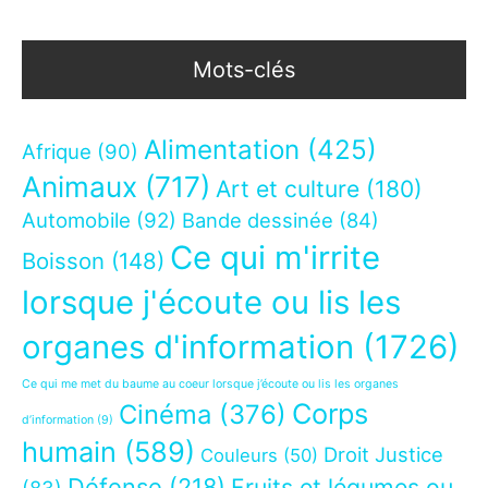
Mots-clés
Alimentation
(425)
Afrique
(90)
Animaux
(717)
Art et culture
(180)
Automobile
(92)
Bande dessinée
(84)
Ce qui m'irrite
Boisson
(148)
lorsque j'écoute ou lis les
organes d'information
(1726)
Ce qui me met du baume au coeur lorsque j’écoute ou lis les organes
Corps
Cinéma
(376)
d’information
(9)
humain
(589)
Droit Justice
Couleurs
(50)
Défense
(218)
Fruits et légumes ou