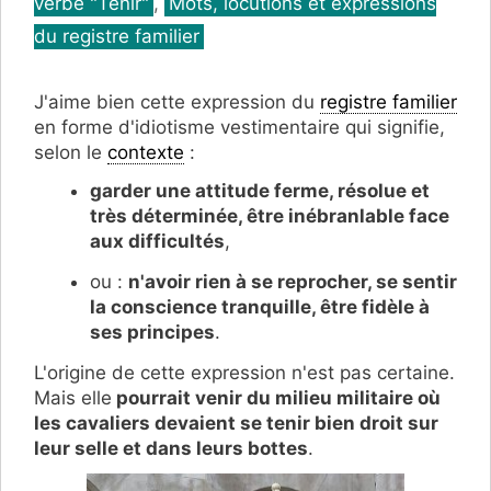
verbe "Tenir"
,
Mots, locutions et expressions
du registre familier
J'aime bien cette expression du
registre familier
en forme d'idiotisme vestimentaire qui signifie,
selon le
contexte
:
garder une attitude ferme, résolue et
très déterminée, être inébranlable face
aux difficultés
,
ou :
n'avoir rien à se reprocher, se sentir
la conscience tranquille, être fidèle à
ses principes
.
L'origine de cette expression n'est pas certaine.
Mais elle
pourrait venir du milieu militaire où
les cavaliers devaient se tenir bien droit sur
leur selle et dans leurs bottes
.