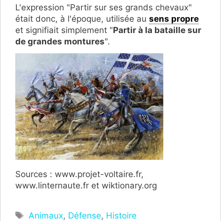
L'expression "Partir sur ses grands chevaux"
était donc, à l'époque, utilisée au
sens propre
et signifiait simplement "
Partir à la bataille sur
de grandes montures
".
Sources : www.projet-voltaire.fr,
www.linternaute.fr et wiktionary.org
Étiquettes
Animaux
,
Défense
,
Histoire