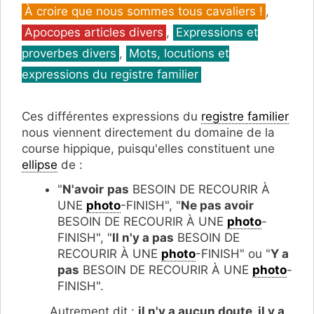
Catégories
À croire que nous sommes tous cavaliers !
,
Apocopes articles divers
,
Expressions et
proverbes divers
,
Mots, locutions et
expressions du registre familier
Ces différentes expressions du
registre familier
nous viennent directement du domaine de la
course hippique, puisqu'elles constituent une
ellipse
de :
"
N'avoir
pas
BESOIN DE RECOURIR À
UNE
photo
-FINISH", "
Ne pas avoir
BESOIN DE RECOURIR À UNE
photo
-
FINISH", "
Il n'y a pas
BESOIN DE
RECOURIR À UNE
photo
-FINISH" ou "
Y a
pas
BESOIN DE RECOURIR À UNE
photo
-
FINISH".
Autrement dit :
il n'y a aucun doute, il y a