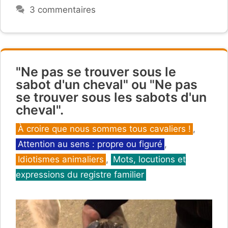
3 commentaires
"Ne pas se trouver sous le
sabot d'un cheval" ou "Ne pas
se trouver sous les sabots d'un
cheval".
Catégories
À croire que nous sommes tous cavaliers !
,
Attention au sens : propre ou figuré
,
Idiotismes animaliers
,
Mots, locutions et
expressions du registre familier