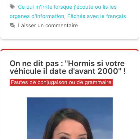
Étiquettes
Ce qui m'irrite lorsque j'écoute ou lis les
organes d'information
,
Fâchés avec le français
Laisser un commentaire
On ne dit pas : "Hormis si votre
véhicule il date d'avant 2000" !
Catégories
Fautes de conjugaison ou de grammaire