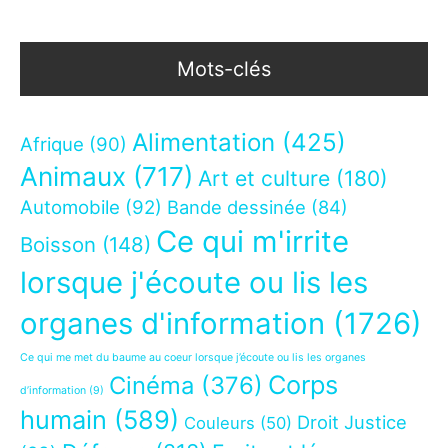
Mots-clés
Alimentation
(425)
Afrique
(90)
Animaux
(717)
Art et culture
(180)
Automobile
(92)
Bande dessinée
(84)
Ce qui m'irrite
Boisson
(148)
lorsque j'écoute ou lis les
organes d'information
(1726)
Ce qui me met du baume au coeur lorsque j’écoute ou lis les organes
Corps
Cinéma
(376)
d’information
(9)
humain
(589)
Droit Justice
Couleurs
(50)