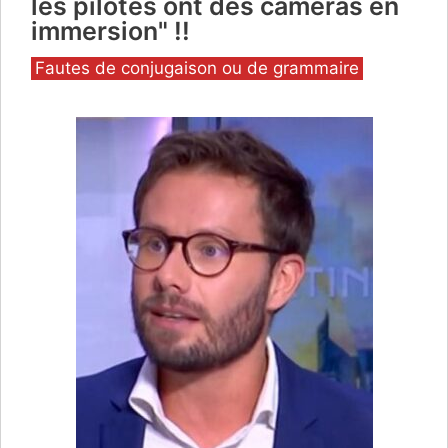
les pilotes ont des caméras en
immersion" !!
Catégories
Fautes de conjugaison ou de grammaire