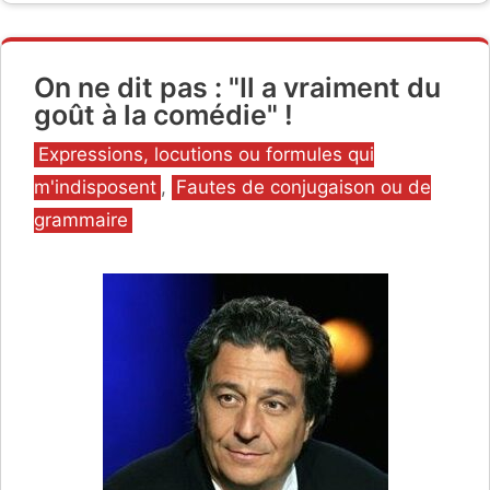
On ne dit pas : "Il a vraiment du
goût à la comédie" !
Catégories
Expressions, locutions ou formules qui
m'indisposent
,
Fautes de conjugaison ou de
grammaire