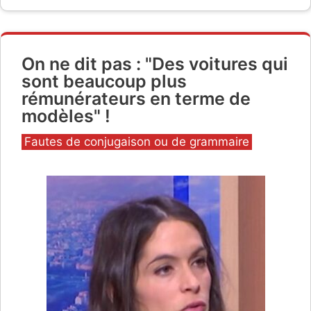
On ne dit pas : "Des voitures qui
sont beaucoup plus
rémunérateurs en terme de
modèles" !
Catégories
Fautes de conjugaison ou de grammaire