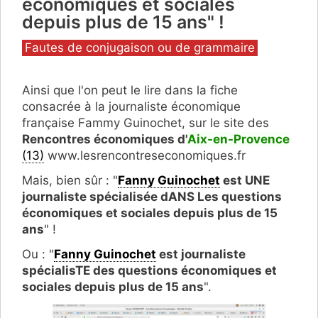
économiques et sociales
depuis plus de 15 ans" !
Catégories
Fautes de conjugaison ou de grammaire
Ainsi que l'on peut le lire dans la fiche
consacrée à la journaliste économique
française Fammy Guinochet, sur le site des
Rencontres économiques d'
Aix-en-Provence
(13)
www.lesrencontreseconomiques.fr
Mais, bien sûr : "
Fanny Guinochet
est UNE
journaliste spécialisée dANS Les questions
économiques et sociales depuis plus de 15
ans
" !
Ou : "
Fanny Guinochet
est journaliste
spécialisTE des questions économiques et
sociales depuis plus de 15 ans
".