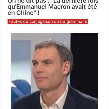
On ne dit pas : "La dernière fois
qu'Emmanuel Macron avait été
en Chine" !
Catégories
Fautes de conjugaison ou de grammaire