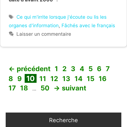
Étiquettes
Ce qui m'irrite lorsque j'écoute ou lis les
organes d'information
,
Fâchés avec le français
Laisser un commentaire
Page
Page
Page
Page
Page
Page
Page
Pag
←
précédent
1
2
3
4
5
6
7
Page
Page
Page
Page
Page
Page
Page
Page
Page
10
8
9
11
12
13
14
15
16
Page
Page
17
18
50
→
suivant
…
Recherche