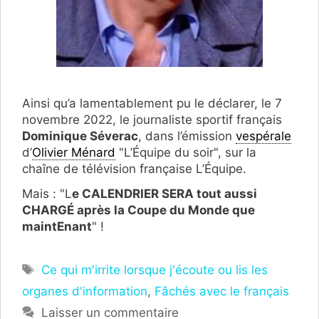
Ainsi qu’a lamentablement pu le déclarer, le 7
novembre 2022, le journaliste sportif français
Dominique Séverac
, dans l’émission
vespérale
d’
Olivier Ménard
"L’Équipe du soir", sur la
chaîne de télévision française L’Équipe.
Mais : "L
e CALENDRIER SERA tout aussi
CHARGÉ après la Coupe du Monde que
maintEnant
" !
Étiquettes
Ce qui m'irrite lorsque j'écoute ou lis les
organes d'information
,
Fâchés avec le français
Laisser un commentaire