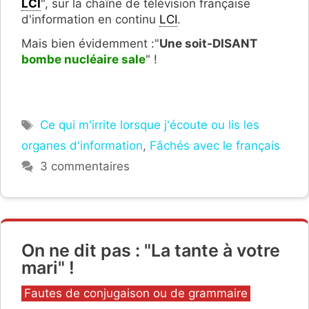
LCI
", sur la chaîne de télévision française
d'information en continu
LCI
.
Mais bien évidemment :"
Une soit-DISANT
bombe nucléaire sale
" !
Étiquettes
Ce qui m'irrite lorsque j'écoute ou lis les
organes d'information
,
Fâchés avec le français
3 commentaires
On ne dit pas : "La tante à votre
mari" !
Catégories
Fautes de conjugaison ou de grammaire