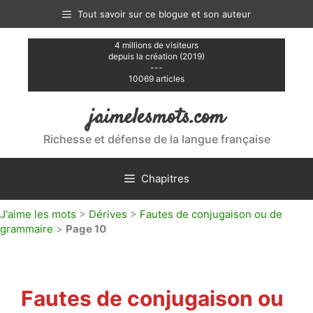
Aller
Tout savoir sur ce blogue et son auteur
au
contenu
4 millions de visiteurs
depuis la création (2019)
---
10069 articles
jaimelesmots.com
Richesse et défense de la langue française
Chapitres
J'aime les mots
>
Dérives
>
Fautes de conjugaison ou de
grammaire
>
Page 10
Fautes de conjugaison ou