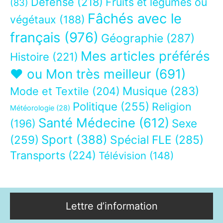
Défense
(218)
Fruits et légumes ou
(83)
Fâchés avec le
végétaux
(188)
français
(976)
Géographie
(287)
Mes articles préférés
Histoire
(221)
❤ ou Mon très meilleur
(691)
Musique
(283)
Mode et Textile
(204)
Politique
(255)
Religion
Météorologie
(28)
Santé Médecine
(612)
Sexe
(196)
Sport
(388)
(259)
Spécial FLE
(285)
Transports
(224)
Télévision
(148)
Lettre d’information