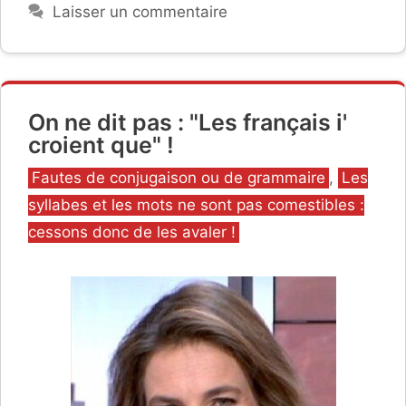
Laisser un commentaire
On ne dit pas : "Les français i'
croient que" !
Catégories
Fautes de conjugaison ou de grammaire
,
Les
syllabes et les mots ne sont pas comestibles :
cessons donc de les avaler !