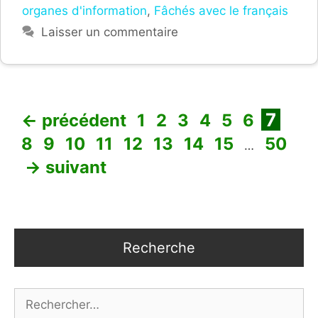
organes d'information
,
Fâchés avec le français
Laisser un commentaire
Page
Page
Page
Page
Page
Page
Page
Pag
7
←
précédent
1
2
3
4
5
6
Page
Page
Page
Page
Page
Page
Page
Page
8
9
10
11
12
13
14
15
50
…
→
suivant
Recherche
Rechercher :