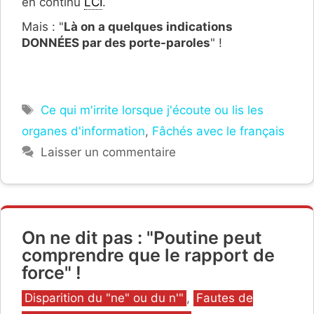
en continu
LCI
.
Mais : "
Là on a quelques indications
DONNÉES par des porte-paroles
" !
Étiquettes
Ce qui m'irrite lorsque j'écoute ou lis les
organes d'information
,
Fâchés avec le français
Laisser un commentaire
On ne dit pas : "Poutine peut
comprendre que le rapport de
force" !
Catégories
Disparition du "ne" ou du n'"
,
Fautes de