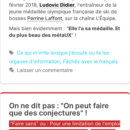
février 2018,
Ludovic Didier
, l'entraîneur de la
jeune médaillée olympique française de ski de
bosses
Perrine Laffont
, sur la chaîne L'Équipe.
Mais bien évidemment : "
Elle l'a sa médaille. Et
du plus beau des métaUX
" !
Étiquettes
Ce qui m'irrite lorsque j'écoute ou lis les
organes d'information
,
Fâchés avec le français
Laisser un commentaire
On ne dit pas : "On peut faire
que des conjectures" !
Catégories
"Faire sans" ou : Pour une limitation de l'emploi