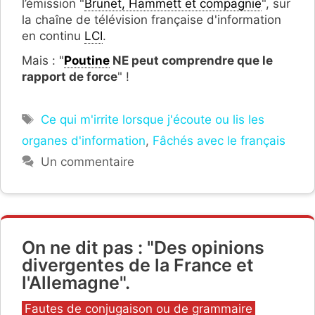
l’émission "
Brunet, Hammett et compagnie
", sur
la chaîne de télévision française d'information
en continu
LCI
.
Mais : "
Poutine
NE peut comprendre que le
rapport de force
" !
Étiquettes
Ce qui m'irrite lorsque j'écoute ou lis les
organes d'information
,
Fâchés avec le français
Un commentaire
On ne dit pas : "Des opinions
divergentes de la France et
l'Allemagne".
Catégories
Fautes de conjugaison ou de grammaire