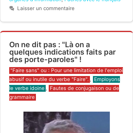
Laisser un commentaire
On ne dit pas : "Là on a
quelques indications faits par
des porte-paroles" !
Catégories
"Faire sans" ou : Pour une limitation de l'emploi
abusif ou inutile du verbe "Faire".
,
Employons
le verbe idoine
,
Fautes de conjugaison ou de
grammaire