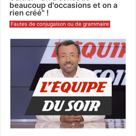
beaucoup d'occasions et on a
rien créé" !
Catégories
Fautes de conjugaison ou de grammaire