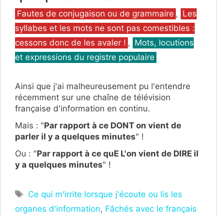
Catégories
Fautes de conjugaison ou de grammaire
,
Les
syllabes et les mots ne sont pas comestibles :
cessons donc de les avaler !
,
Mots, locutions
et expressions du registre populaire
Ainsi que j'ai malheureusement pu l'entendre
récemment sur une chaîne de télévision
française d'information en continu.
Mais : "
Par rapport à ce DONT on vient de
parler il y a quelques minutes
" !
Ou : "
Par rapport à ce quE L'on vient de DIRE il
y a quelques minutes
" !
Étiquettes
Ce qui m'irrite lorsque j'écoute ou lis les
organes d'information
,
Fâchés avec le français