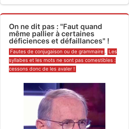
On ne dit pas : "Faut quand
même pallier à certaines
déficiences et défaillances" !
Catégories
Fautes de conjugaison ou de grammaire
,
Les
syllabes et les mots ne sont pas comestibles :
cessons donc de les avaler !