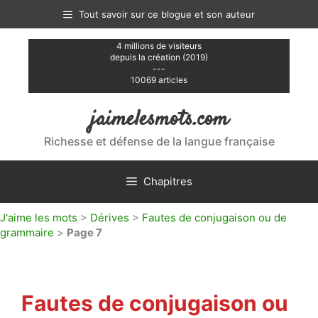
Aller
Tout savoir sur ce blogue et son auteur
au
contenu
4 millions de visiteurs
depuis la création (2019)
---
10069 articles
jaimelesmots.com
Richesse et défense de la langue française
Chapitres
J'aime les mots
>
Dérives
>
Fautes de conjugaison ou de
grammaire
>
Page 7
Fautes de conjugaison ou