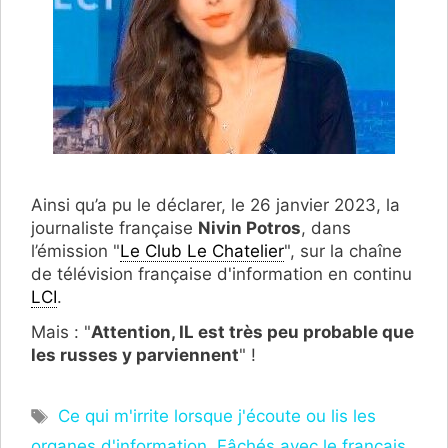
Ainsi qu’a pu le déclarer, le 26 janvier 2023, la
journaliste française
Nivin Potros
, dans
l’émission "
Le Club Le Chatelier
", sur la chaîne
de télévision française d'information en continu
LCI
.
Mais : "
Attention, IL est très peu probable que
les russes y parviennent
" !
Étiquettes
Ce qui m'irrite lorsque j'écoute ou lis les
organes d'information
,
Fâchés avec le français