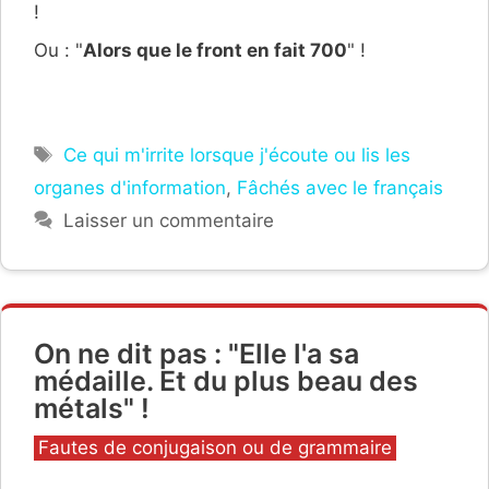
!
Ou : "
Alors que le front en fait 700
" !
Étiquettes
Ce qui m'irrite lorsque j'écoute ou lis les
organes d'information
,
Fâchés avec le français
Laisser un commentaire
On ne dit pas : "Elle l'a sa
médaille. Et du plus beau des
métals" !
Catégories
Fautes de conjugaison ou de grammaire