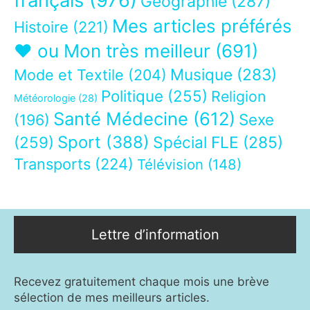
français
(976)
Géographie
(287)
Mes articles préférés
Histoire
(221)
❤ ou Mon très meilleur
(691)
Musique
(283)
Mode et Textile
(204)
Politique
(255)
Religion
Météorologie
(28)
Santé Médecine
(612)
Sexe
(196)
Sport
(388)
(259)
Spécial FLE
(285)
Transports
(224)
Télévision
(148)
Lettre d’information
Recevez gratuitement chaque mois une brève
sélection de mes meilleurs articles.