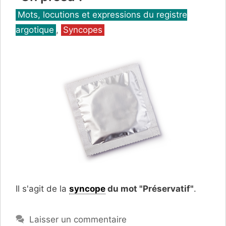
Catégories
Mots, locutions et expressions du registre
argotique
,
Syncopes
Il s'agit de la
syncope
du mot "Préservatif"
.
Laisser un commentaire