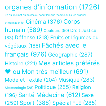
organes d'information
(1726)
Ce qui me met du baume au coeur lorsque j’écoute ou lis les organes
Corps
Cinéma
(376)
d’information
(9)
humain
(589)
Droit Justice
Couleurs
(50)
Défense
(218)
Fruits et légumes ou
(83)
Fâchés avec le
végétaux
(188)
français
(976)
Géographie
(287)
Mes articles préférés
Histoire
(221)
❤ ou Mon très meilleur
(691)
Musique
(283)
Mode et Textile
(204)
Politique
(255)
Religion
Météorologie
(28)
Santé Médecine
(612)
Sexe
(196)
Sport
(388)
(259)
Spécial FLE
(285)