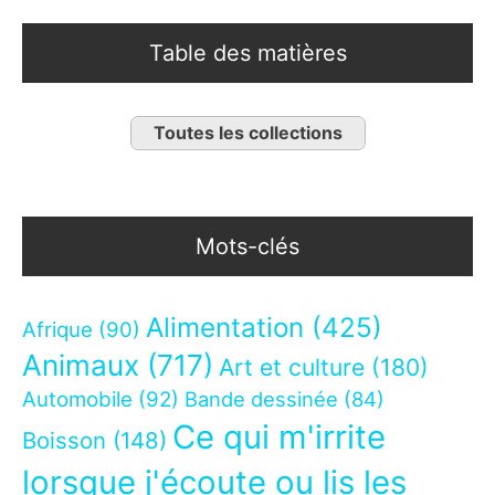
Table des matières
Toutes les collections
Mots-clés
Alimentation
(425)
Afrique
(90)
Animaux
(717)
Art et culture
(180)
Automobile
(92)
Bande dessinée
(84)
Ce qui m'irrite
Boisson
(148)
lorsque j'écoute ou lis les