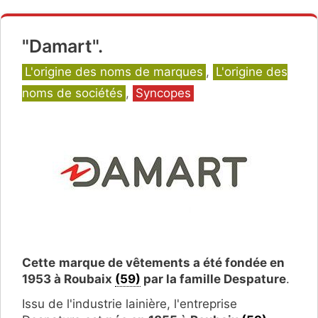
"Damart".
Catégories
L'origine des noms de marques
,
L'origine des
noms de sociétés
,
Syncopes
Cette
marque de vêtements a été fondée en
1953 à Roubaix
(59)
par la famille Despature
.
Issu de l'industrie lainière, l'entreprise