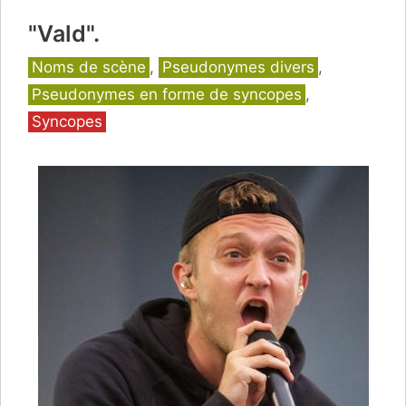
"Vald".
Catégories
Noms de scène
,
Pseudonymes divers
,
Pseudonymes en forme de syncopes
,
Syncopes