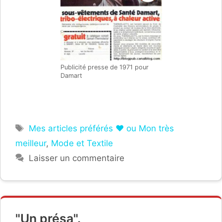
Publicité presse de 1971 pour
Damart
Étiquettes
Mes articles préférés ❤ ou Mon très
meilleur
,
Mode et Textile
Laisser un commentaire
"Un présa".