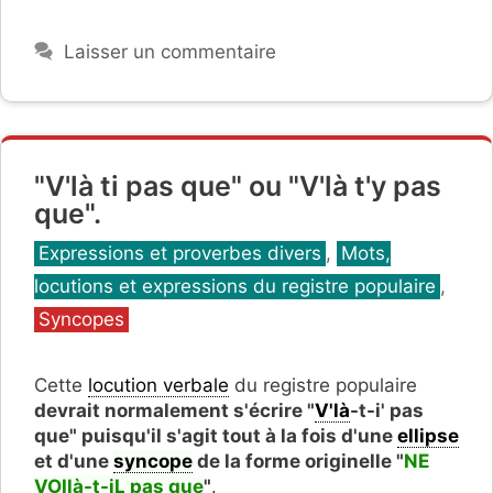
Laisser un commentaire
"V'là ti pas que" ou "V'là t'y pas
que".
Catégories
Expressions et proverbes divers
,
Mots,
locutions et expressions du registre populaire
,
Syncopes
Cette
locution verbale
du registre populaire
devrait normalement s'écrire "
V'là
-t-i' pas
que" puisqu'il s'agit tout à la fois d'une
ellipse
et d'une
syncope
de la forme originelle "
NE
VOIlà-t-iL pas que
"
.