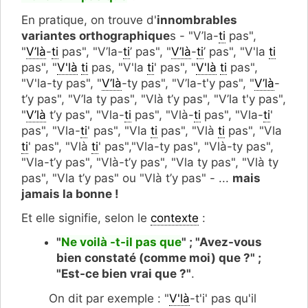
En pratique, on trouve d'
innombrables
variantes orthographique
s - "V’la-
ti
pas",
"
V’là
-
ti
pas", "V’la-
ti
’ pas", "
V’là
-
ti
’ pas", "V'la
ti
pas", "
V'là
ti
pas, "V'la
ti
' pas", "
V'là
ti
pas",
"V'la-ty pas", "
V’là
-ty pas", "V’la-t'y pas", "
V’là
-
t’y pas", "V’la ty pas", "Vlà t’y pas", "V’la t'y pas",
"
V’là
t’y pas", "Vla-
ti
pas", "Vlà-
ti
pas", "Vla-
ti
'
pas", "Vla-
ti
' pas", "Vla
ti
pas", "Vlà
ti
pas", "Vla
ti
' pas", "Vlà
ti
' pas","Vla-ty pas", "Vlà-ty pas",
"Vla-t’y pas", "Vlà-t’y pas", "Vla ty pas", "Vlà ty
pas", "Vla t’y pas" ou "Vlà t’y pas" - ...
mais
jamais la bonne !
Et elle signifie, selon le
contexte
:
"
Ne voilà -t-il pas que
" ; "Avez-vous
bien constaté (comme moi) que ?" ;
"Est-ce bien vrai que ?"
.
On dit par exemple : "
V'là
-t'i' pas qu'il