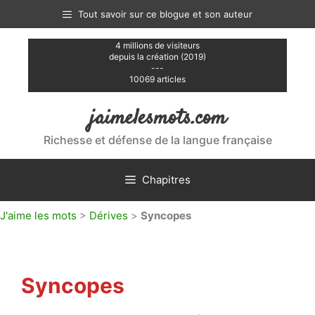
Aller
Tout savoir sur ce blogue et son auteur
au
contenu
4 millions de visiteurs
depuis la création (2019)
---
10069 articles
jaimelesmots.com
Richesse et défense de la langue française
Chapitres
J'aime les mots
>
Dérives
>
Syncopes
Syncopes