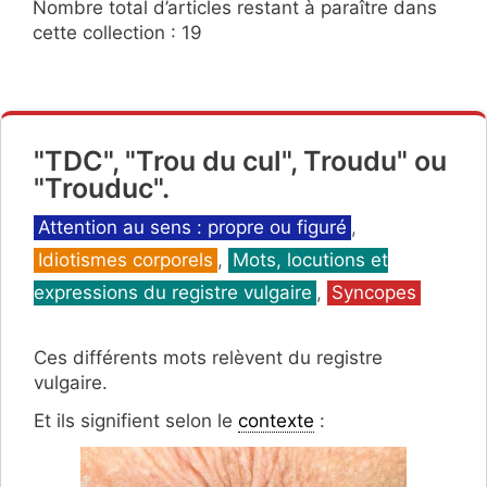
Nombre total d’articles restant à paraître dans
cette collection : 19
"TDC", "Trou du cul", Troudu" ou
"Trouduc".
Catégories
Attention au sens : propre ou figuré
,
Idiotismes corporels
,
Mots, locutions et
expressions du registre vulgaire
,
Syncopes
Ces différents mots relèvent du registre
vulgaire.
Et ils signifient selon le
contexte
: