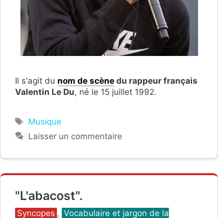
Il s'agit du
nom de scène
du rappeur français
Valentin Le Du
, né le 15 juillet 1992.
Étiquettes
Musique
Laisser un commentaire
"L'abacost".
Catégories
Syncopes
,
Vocabulaire et jargon de la