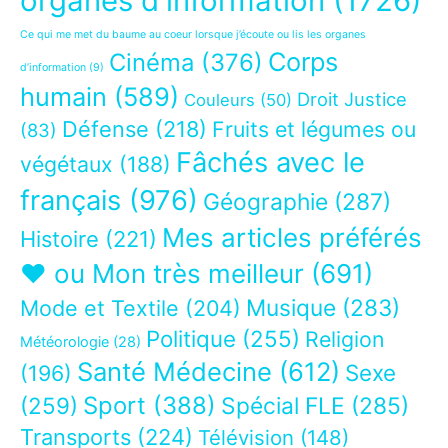
organes d'information
(1726)
Ce qui me met du baume au coeur lorsque j’écoute ou lis les organes
Corps
Cinéma
(376)
d’information
(9)
humain
(589)
Droit Justice
Couleurs
(50)
Défense
(218)
Fruits et légumes ou
(83)
Fâchés avec le
végétaux
(188)
français
(976)
Géographie
(287)
Mes articles préférés
Histoire
(221)
❤ ou Mon très meilleur
(691)
Musique
(283)
Mode et Textile
(204)
Politique
(255)
Religion
Météorologie
(28)
Santé Médecine
(612)
Sexe
(196)
Sport
(388)
(259)
Spécial FLE
(285)
Transports
(224)
Télévision
(148)