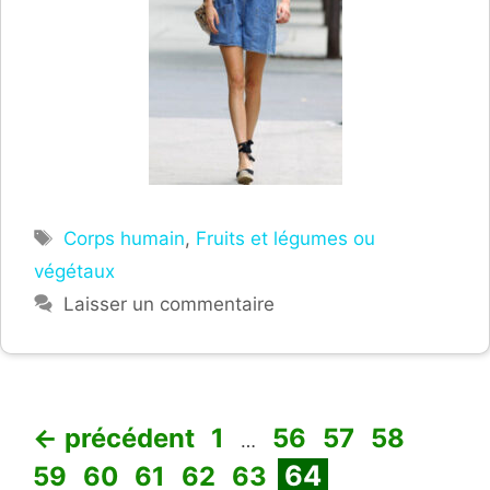
Étiquettes
Corps humain
,
Fruits et légumes ou
végétaux
Laisser un commentaire
Page
Page
Page
Page
Page
←
précédent
1
56
57
58
…
Page
Page
Page
Page
Page
64
59
60
61
62
63