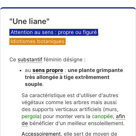
"Une liane"
Catégories
Attention au sens : propre ou figuré
,
Idiotismes botaniques
Ce
substantif
féminin désigne :
au
sens propre
:
une plante grimpante
très allongée
à tige extrêmement
souple
.
Sa caractéristique est d'utiliser d'autres
végétaux comme les arbres mais aussi
des supports verticaux artificiels (murs,
pergola
) pour monter vers la
canopée
,
afin
de
bénéficier d'un meilleur ensoleillement.
Accessoirement
, elle sert de moyen de