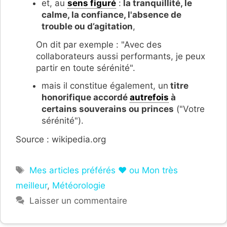
et, au
sens figuré
:
la tranquillité, le
calme, la confiance, l'absence de
trouble ou d’agitation
,
On dit par exemple : "Avec des
collaborateurs aussi performants, je peux
partir en toute sérénité".
mais il constitue également, un
titre
honorifique accordé
autrefois
à
certains souverains ou princes
("Votre
sérénité").
Source : wikipedia.org
Étiquettes
Mes articles préférés ❤ ou Mon très
meilleur
,
Météorologie
Laisser un commentaire