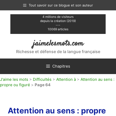
Aller
Tout savoir sur ce blogue et son auteur
au
contenu
4 millions de visiteurs
depuis la création (2019)
---
10069 articles
jaimelesmots.com
Richesse et défense de la langue française
Chapitres
J'aime les mots
>
Difficultés
>
Attention à
>
Attention au sens :
propre ou figuré
>
Page 64
Attention au sens : propre