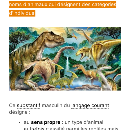
noms d'animaux qui désignent des catégories
d'individus
Ce
substantif
masculin du
langage courant
désigne :
au
sens propre
: un type d'animal
autrefois
classifié parmi les reptiles mais