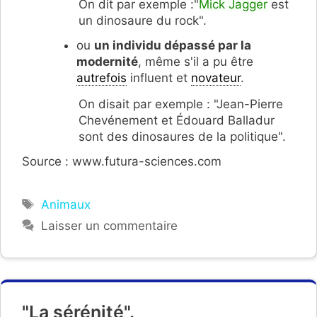
On dit par exemple :"
Mick Jagger
est
un dinosaure du rock".
ou
un individu dépassé par la
modernité
, même s'il a pu être
autrefois
influent et
novateur
.
On disait par exemple : "Jean-Pierre
Chevénement et Édouard Balladur
sont des dinosaures de la politique".
Source : www.futura-sciences.com
Étiquettes
Animaux
Laisser un commentaire
"La sérénité".