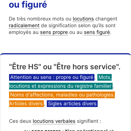
ou figuré
De très nombreux mots ou
locutions
changent
radicalement
de signification selon qu’ils sont
employés au
sens propre
ou au
sens figuré
.
"Être HS" ou "Être hors service".
Catégories
Attention au sens : propre ou figuré
,
Mots,
locutions et expressions du registre familier
,
Noms d'affections, maladies ou pathologies.
Articles divers
,
Sigles articles divers
Ces deux
locutions verbales
signifient :