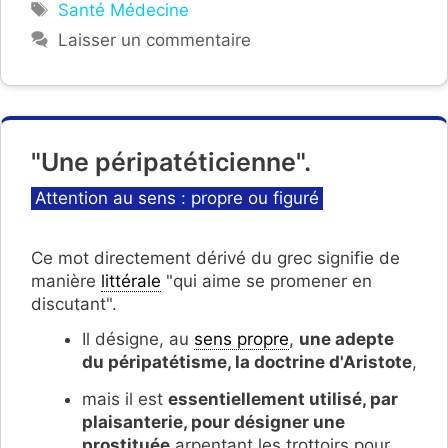
Étiquettes
Santé Médecine
Laisser un commentaire
"Une péripatéticienne".
Catégories
Attention au sens : propre ou figuré
Ce mot directement dérivé du grec signifie de
manière
littérale
"qui aime se promener en
discutant".
Il désigne, au
sens propre
,
une adepte
du péripatétisme, la doctrine d'Aristote
,
mais il est
essentiellement utilisé, par
plaisanterie, pour désigner une
prostituée
arpentant les trottoirs pour