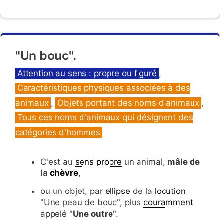
"Un bouc".
Catégories
Attention au sens : propre ou figuré
,
Caractéristiques physiques associées à des
animaux
,
Objets portant des noms d'animaux
,
Tous ces noms d'animaux qui désignent des
catégories d'hommes
C'est au
sens propre
un animal,
mâle de
la
chèvre
,
ou un objet, par
ellipse
de la
locution
"Une peau de bouc", plus
couramment
appelé "
Une outre
".