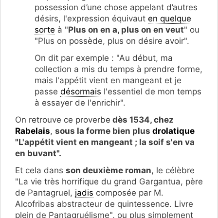
possession d’une chose appelant d’autres
désirs, l'expression
équivaut
en quelque
sorte
à "
Plus on en a, plus on en veut
" ou
"P
lus on possède, plus on désire avoir".
On dit par exemple : "Au début, ma
collection a mis du temps à prendre forme,
mais l'appétit vient en mangeant et je
passe
désormais
l'essentiel de mon temps
à essayer de l'enrichir".
On retrouve ce proverbe
dès 1534, chez
Rabelais
,
sous la forme bien plus
drolatique
"
L'appétit vient en mangeant ; la soif s'en va
en buvant".
Et cela dans
son deuxième roman
, le célèbre
"La vie très horrifique du grand Gargantua, père
de Pantagruel,
jadis
composée par M.
Alcofribas abstracteur de quintessence. Livre
plein de Pantagruélisme", ou plus simplement