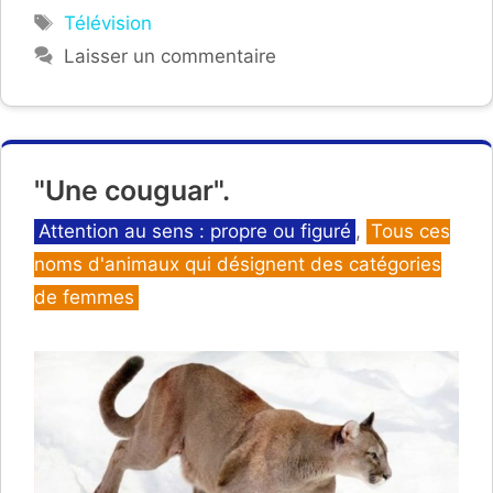
Étiquettes
Télévision
Laisser un commentaire
"Une couguar".
Catégories
Attention au sens : propre ou figuré
,
Tous ces
noms d'animaux qui désignent des catégories
de femmes