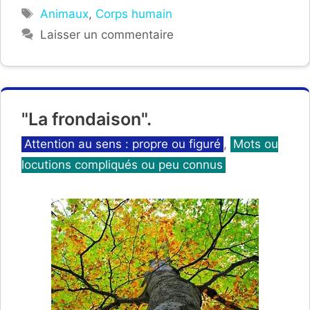
Étiquettes
Animaux
,
Corps humain
Laisser un commentaire
"La frondaison".
Catégories
Attention au sens : propre ou figuré
,
Mots ou
locutions compliqués ou peu connus