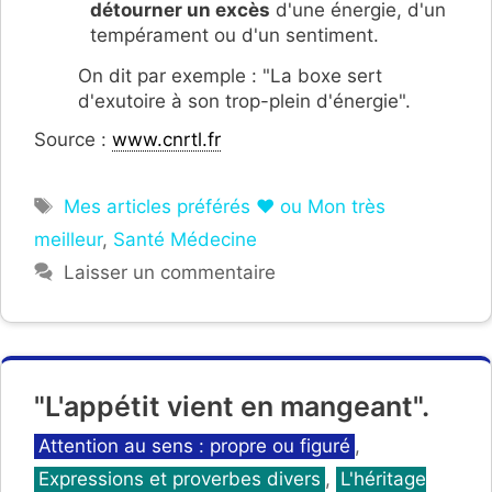
détourner un excès
d'une énergie, d'un
tempérament ou d'un sentiment.
On dit par exemple : "La boxe sert
d'exutoire à son trop-plein d'énergie".
Source :
www.cnrtl.fr
Étiquettes
Mes articles préférés ❤ ou Mon très
meilleur
,
Santé Médecine
Laisser un commentaire
"L'appétit vient en mangeant".
Catégories
Attention au sens : propre ou figuré
,
Expressions et proverbes divers
,
L'héritage