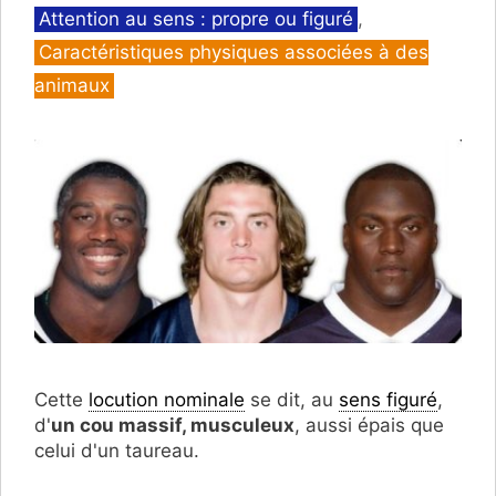
Catégories
Attention au sens : propre ou figuré
,
Caractéristiques physiques associées à des
animaux
Cette
locution nominale
se dit, au
sens figuré
,
d'
un cou massif, musculeux
, aussi épais que
celui d'un taureau.