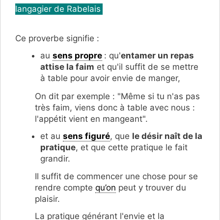
langagier de Rabelais
Ce proverbe signifie :
au
sens propre
: qu'
entamer un repas
attise la faim
et qu'
il suffit de se mettre
à table pour avoir envie de manger,
On dit par exemple : "Même si tu n'as pas
très faim, viens donc à table avec nous :
l'appétit vient en mangeant".
et au
sens figuré
, qu
e
le désir naît de la
pratique
, et que cette pratique le fait
grandir.
Il s
uffit de commencer une chose pour se
rendre compte
qu’on
peut y trouver du
plaisir.
La pratique générant l'envie et la