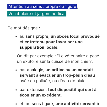
Catégories
Attention au sens : propre ou figuré
,
Vocabulaire et jargon médical
Ce mot désigne :
au
sens propre
,
un a
bcès local provoqué
et entretenu pour favoriser une
suppuration
locale
.
On dit par exemple : "Le vétérinaire a posé
un exutoire sur la cuisse de mon chien".
par
analogie
,
un o
rifice ou un conduit
servant à évacuer un trop-plein d'eau
usée ou polluée, ou d'eau de pluie.
par extension
,
tout dispositif qui sert à
écouler un excédent
,
et, au
sens figuré
,
une activité servant à