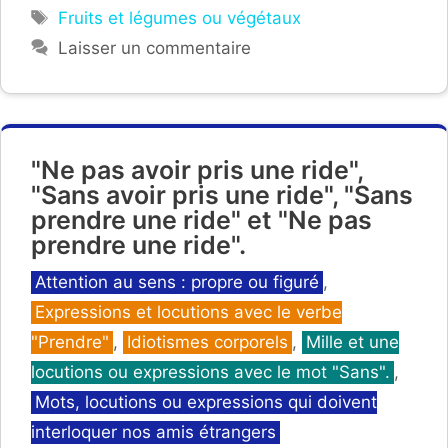
Étiquettes
Fruits et légumes ou végétaux
Laisser un commentaire
"Ne pas avoir pris une ride",
"Sans avoir pris une ride", "Sans
prendre une ride" et "Ne pas
prendre une ride".
Catégories
Attention au sens : propre ou figuré
,
Expressions et locutions avec le verbe
"Prendre"
,
Idiotismes corporels
,
Mille et une
locutions ou expressions avec le mot "Sans".
,
Mots, locutions ou expressions qui doivent
interloquer nos amis étrangers