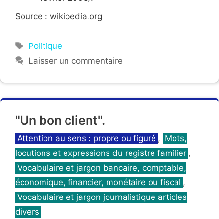
Source : wikipedia.org
Étiquettes
Politique
Laisser un commentaire
"Un bon client".
Catégories
Attention au sens : propre ou figuré
,
Mots,
locutions et expressions du registre familier
,
Vocabulaire et jargon bancaire, comptable,
économique, financier, monétaire ou fiscal
,
Vocabulaire et jargon journalistique articles
divers