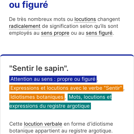
ou figuré
De très nombreux mots ou
locutions
changent
radicalement
de signification selon qu’ils sont
employés au
sens propre
ou au
sens figuré
.
"Sentir le sapin".
Catégories
Attention au sens : propre ou figuré
,
Expressions et locutions avec le verbe "Sentir"
,
Idiotismes botaniques
,
Mots, locutions et
expressions du registre argotique
Cette
locution verbale
en forme d'idiotisme
botanique appartient au registre argotique.