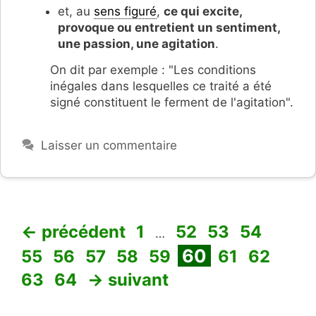
et, au
sens figuré
,
ce qui excite,
provoque ou entretient un sentiment,
une passion, une agitation
.
On dit par exemple : "Les conditions
inégales dans lesquelles ce traité a été
signé constituent le ferment de l'agitation".
Laisser un commentaire
Page
Page
Page
Page
Page
←
précédent
1
52
53
54
…
Page
Page
Page
Page
Page
Page
Page
Pag
60
55
56
57
58
59
61
62
Page
63
64
→
suivant