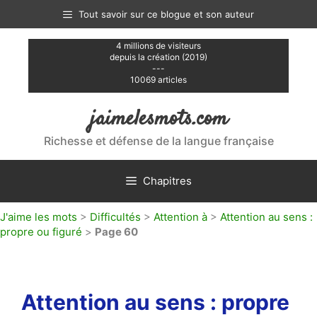
Aller
Tout savoir sur ce blogue et son auteur
au
contenu
4 millions de visiteurs
depuis la création (2019)
---
10069 articles
jaimelesmots.com
Richesse et défense de la langue française
Chapitres
J'aime les mots
>
Difficultés
>
Attention à
>
Attention au sens :
propre ou figuré
>
Page 60
Attention au sens : propre