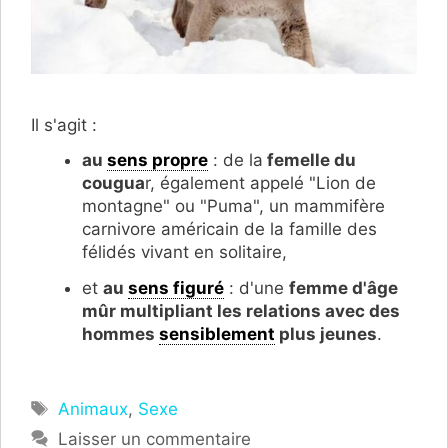
Il s'agit :
au
sens propre
: de la
femelle du
cougua
r, également appelé "Lion de
montagne" ou "Puma", un mammifère
carnivore américain de la famille des
félidés vivant en solitaire,
et
au
sens figuré
:
d'une
femme d'âge
mûr multipliant les relations avec des
hommes
sensiblement
plus jeunes
.
Étiquettes
Animaux
,
Sexe
Laisser un commentaire