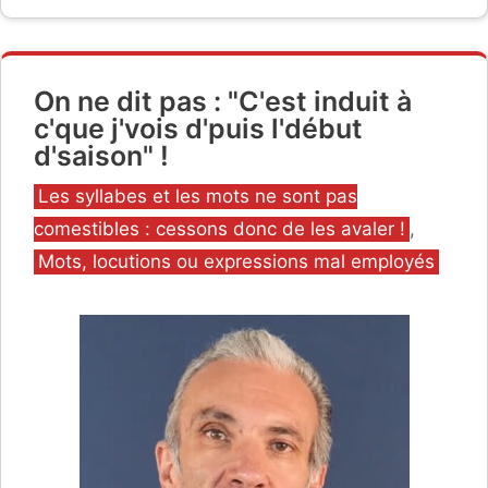
On ne dit pas : "C'est induit à
c'que j'vois d'puis l'début
d'saison" !
Catégories
Les syllabes et les mots ne sont pas
comestibles : cessons donc de les avaler !
,
Mots, locutions ou expressions mal employés