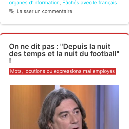
organes d'information
,
Fâchés avec le français
Laisser un commentaire
On ne dit pas : "Depuis la nuit
des temps et la nuit du football"
!
Catégories
Mots, locutions ou expressions mal employés