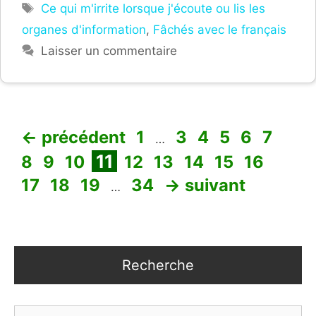
Étiquettes
Ce qui m'irrite lorsque j'écoute ou lis les
organes d'information
,
Fâchés avec le français
Laisser un commentaire
Page
Page
Page
Page
Page
Page
Pag
←
précédent
1
3
4
5
6
7
…
Page
Page
Page
Page
Page
Page
Page
Page
Page
11
8
9
10
12
13
14
15
16
Page
Page
Page
17
18
19
34
→
suivant
…
Recherche
Rechercher :