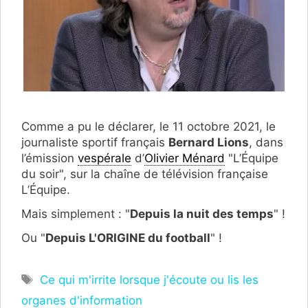
Comme a pu le déclarer, le 11 octobre 2021, le
journaliste sportif français
Bernard Lions
, dans
l’émission
vespérale
d’
Olivier Ménard
"L’Équipe
du soir", sur la chaîne de télévision française
L’Équipe.
Mais simplement : "
Depuis la nuit des temps
" !
Ou "
Depuis L'ORIGINE du football
" !
Étiquettes
Ce qui m'irrite lorsque j'écoute ou lis les
organes d'information