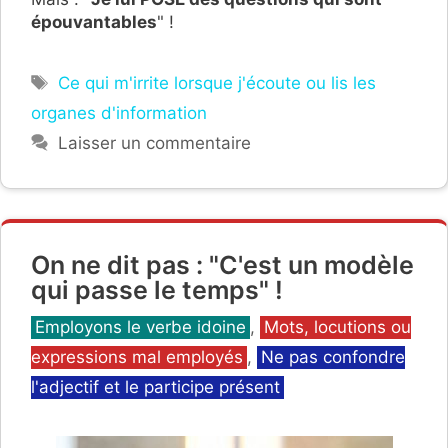
épouvantables
" !
Étiquettes
Ce qui m'irrite lorsque j'écoute ou lis les
organes d'information
Laisser un commentaire
On ne dit pas : "C'est un modèle
qui passe le temps" !
Catégories
Employons le verbe idoine
,
Mots, locutions ou
expressions mal employés
,
Ne pas confondre
l'adjectif et le participe présent