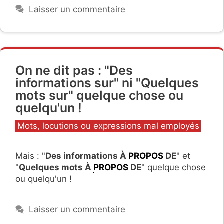
Laisser un commentaire
On ne dit pas : "Des
informations sur" ni "Quelques
mots sur" quelque chose ou
quelqu'un !
Catégories
Mots, locutions ou expressions mal employés
Mais : "
Des informations À
PROPOS
DE
" et
"
Quelques mots À
PROPOS
DE
" quelque chose
ou quelqu'un !
Laisser un commentaire