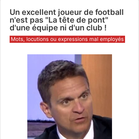
Un excellent joueur de football
n'est pas "La tête de pont"
d'une équipe ni d'un club !
Catégories
Mots, locutions ou expressions mal employés