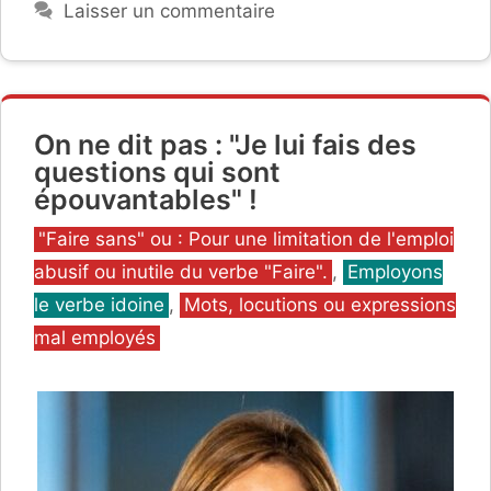
Laisser un commentaire
On ne dit pas : "Je lui fais des
questions qui sont
épouvantables" !
Catégories
"Faire sans" ou : Pour une limitation de l'emploi
abusif ou inutile du verbe "Faire".
,
Employons
le verbe idoine
,
Mots, locutions ou expressions
mal employés