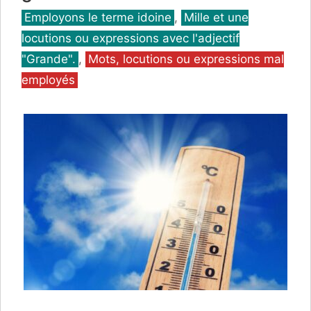
Catégories
Employons le terme idoine
,
Mille et une
locutions ou expressions avec l'adjectif
"Grande".
,
Mots, locutions ou expressions mal
employés