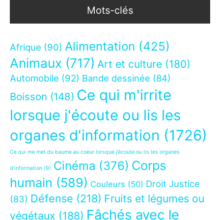
Mots-clés
Alimentation
(425)
Afrique
(90)
Animaux
(717)
Art et culture
(180)
Automobile
(92)
Bande dessinée
(84)
Ce qui m'irrite
Boisson
(148)
lorsque j'écoute ou lis les
organes d'information
(1726)
Ce qui me met du baume au coeur lorsque j’écoute ou lis les organes
Corps
Cinéma
(376)
d’information
(9)
humain
(589)
Droit Justice
Couleurs
(50)
Défense
(218)
Fruits et légumes ou
(83)
Fâchés avec le
végétaux
(188)