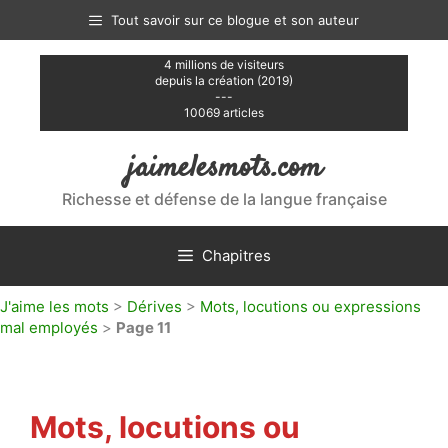
Aller
Tout savoir sur ce blogue et son auteur
au
contenu
4 millions de visiteurs
depuis la création (2019)
---
10069 articles
jaimelesmots.com
Richesse et défense de la langue française
Chapitres
J'aime les mots
>
Dérives
>
Mots, locutions ou expressions
mal employés
>
Page 11
Mots, locutions ou