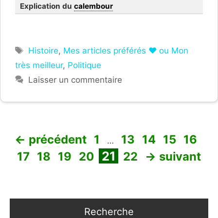
Explication du
calembour
Étiquettes
Histoire
,
Mes articles préférés ❤ ou Mon
très meilleur
,
Politique
Laisser un commentaire
Page
Page
Page
Page
Page
←
précédent
1
13
14
15
16
…
Page
Page
Page
Page
Page
Page
21
17
18
19
20
22
→
suivant
Recherche