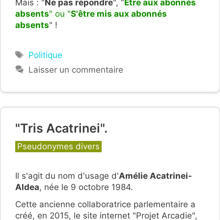
Mais : "
Ne pas répondre
", "
Être aux abonnés
absents
" ou "
S'être mis aux abonnés
absents
" !
Étiquettes
Politique
Laisser un commentaire
"Tris Acatrinei".
Catégories
Pseudonymes divers
Il s'agit du nom d'usage d'
Amélie Acatrinei-
Aldea
, n
ée le 9 octobre 1984.
Cette ancienne collaboratrice parlementaire a
créé, en 2015, le site internet "Projet Arcadie",