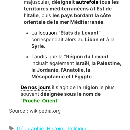
majuscule),
désignait
autrefois
tous les
territoires méditerranéens à l'Est de
l'Italie
, puis
les pays bordant la côte
orientale de la mer Méditerranée
.
La
locution
"
États du Levant
"
correspondait alors au
Liban et
à la
Syrie
.
Tandis que la "
Région du Levant
"
incluait également
Israël, la Palestine,
la Jordanie, l'Anatolie, la
Mésopotamie et l'Égypte
.
De nos jours
il s'agit de la
région
le plus
souvent
désignée sous le nom de
"
Proche-Orien
t
"
.
Source : wikipedia.org
Étiquettes
Géographie
,
Histoire
,
Politique