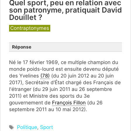
Quel sport, peu en relation avec
son patronyme, pratiquait David
Douillet ?
Catégories
Contraptonymes
Réponse
N
é le 17 février 1969, ce multiple
champion du
monde poids-lourd est ensuite devenu député
des Yvelines
(78)
(du 20 juin 2012 au 20 juin
2017), Secrétaire d’État chargé des Français de
l'étranger (du 29 juin 2011 au 26 septembre
2011) et Ministre des sports du 3e
gouvernement de
François Fillon
(du 26
septembre 2011 au 10 mai 2012).
Étiquettes
Politique
,
Sport