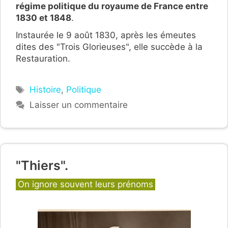
régime politique du royaume de France entre
1830 et 1848
.
Instaurée le 9 août 1830,
après les émeutes
dites des "Trois Glorieuses", elle succède à la
Restauration.
Étiquettes
Histoire
,
Politique
Laisser un commentaire
"Thiers".
Catégories
On ignore souvent leurs prénoms