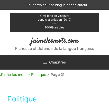
Aller
Tout savoir sur ce blogue et son auteur
au
contenu
4 millions de visiteurs
depuis la création (2019)
---
10069 articles
jaimelesmots.com
Richesse et défense de la langue française
Chapitres
J'aime les mots
>
Politique
>
Page 21
Politique