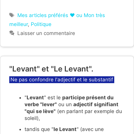
Étiquettes
Mes articles préférés ❤ ou Mon très
meilleur
,
Politique
Laisser un commentaire
"Levant" et "Le Levant".
Catégories
Ne pas confondre l'adjectif et le substantif
"
Levant
" est le
participe présent du
verbe "lever"
ou un
adjectif signifiant
"qui se lève"
(en parlant par exemple du
soleil),
tandis que "
le Levant
" (avec une