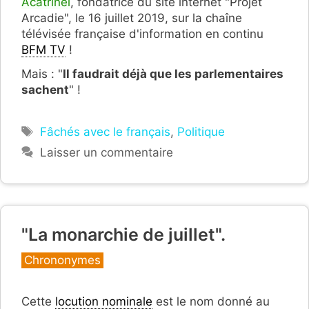
Acatrinei
, fondatrice du site internet "Projet
Arcadie", le 16 juillet 2019, sur la chaîne
télévisée française d'information en continu
BFM TV
!
Mais : "
Il faudrait déjà que les parlementaires
sachent
" !
Étiquettes
Fâchés avec le français
,
Politique
Laisser un commentaire
"La monarchie de juillet".
Catégories
Chrononymes
Cette
locution nominale
est le nom donné au